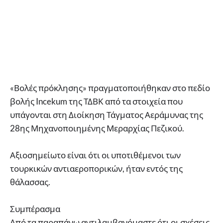
«Βολές πρόκλησης» πραγματοποιήθηκαν στο πεδίο
βολής Incekum της ΤΔΒΚ από τα στοιχεία που
υπάγονται στη Διοίκηση Τάγματος Αεράμυνας της
28ης Μηχανοποιημένης Μεραρχίας Πεζικού.
Αξιοσημείωτο είναι ότι οι υποτιθέμενοι των
τουρκικών αντιαεροπορικών, ήταν εντός της
θάλασσας.
Συμπέρασμα
Από τα παραπάνω αντιλαμβανόμαστε ότι οι σχέσεις