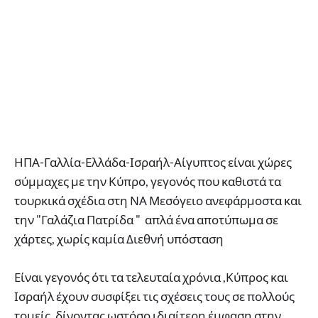
ΗΠΑ-Γαλλία-Ελλάδα-Ισραήλ-Αίγυπτος είναι χώρες
σύμμαχες με την Κύπρο, γεγονός που καθιστά τα
τουρκικά σχέδια στη ΝΑ Μεσόγειο ανεφάρμοστα και
την "Γαλάζια Πατρίδα " απλά ένα αποτύπωμα σε
χάρτες, χωρίς καμία Διεθνή υπόσταση
Είναι γεγονός ότι τα τελευταία χρόνια ,Κύπρος και
Ισραήλ έχουν συσφίξει τις σχέσεις τους σε πολλούς
τομείς, δίνοντας ωστόσο ιδιαίτερη έμφαση στην