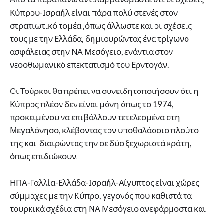
Κύπρου-Ισραήλ είναι πάρα πολύ στενές στον
στρατιωτικό τομέα ,όπως άλλωστε και οι σχέσεις
τους με την Ελλάδα, δημιουρώντας ένα τρίγωνο
ασφάλειας στην ΝΑ Μεσόγειο, ενάντια στον
νεοοθωμανικό επεκτατισμό του Ερντογάν.
Οι Τούρκοι θα πρέπει να συνειδητοποιήσουν ότι η
Κύπρος πλέον δεν είναι μόνη όπως το 1974,
προκειμένου να επιβάλλουν τετελεσμένα στη
Μεγαλόνησο, κλέβοντας τον υποθαλάσσιο πλούτο
της και διαιρώντας την σε δύο ξεχωριστά κράτη,
όπως επιδιώκουν.
ΗΠΑ-Γαλλία-Ελλάδα-Ισραήλ-Αίγυπτος είναι χώρες
σύμμαχες με την Κύπρο, γεγονός που καθιστά τα
τουρκικά σχέδια στη ΝΑ Μεσόγειο ανεφάρμοστα και