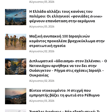
Αύγουστος 05, 2026
Η Ελλάδα αλλάζει τους κανόνες του
πολέμου: Οι ελληνικοί «φονιάδες drones»
φέρνουν επανάσταση στην αεράμυνα
Αύγουστος 05, 2026
Μαζική ανυπακοή 100 Ισραηλινών
κομάντος προκαλέσε βραχυκύκλωμα στην
στρατιωτική ηγεσία
Αύγουστος 02, 2026
Διπλωματικό «άδειασμα» στον Ζελένσκι – Ο
Νετανιάχου αρνήθηκε να τον δει στην
Ουάσιγκτον – Ρήγμα στις σχέσεις Ισραήλ –
Ουκρανίας
Αύγουστος 02, 2026
Βίντεο ντοκουμέντο: Η στιγμή που
εμπρηστής βάζει τη φωτιά στο Ρέθυμνο
Αύγουστος 01, 2026
Ένοπλες Δυνάμεις – Νέο εξοπλιστικό: Τι