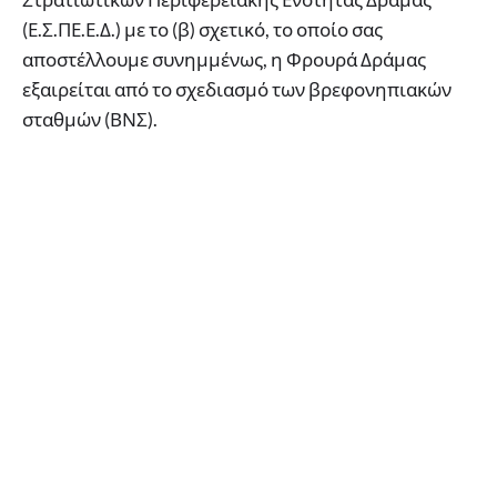
(Ε.Σ.ΠΕ.Ε.Δ.) με το (β) σχετικό, το οποίο σας
αποστέλλουμε συνημμένως, η Φρουρά Δράμας
εξαιρείται από το σχεδιασμό των βρεφονηπιακών
σταθμών (ΒΝΣ).