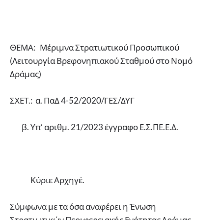
ΘΕΜΑ: Μέριμνα Στρατιωτικού Προσωπικού
(Λειτουργία Βρεφονηπιακού Σταθμού στο Νομό
Δράμας)
ΣΧΕΤ.: α. ΠαΔ 4-52/2020/ΓΕΣ/ΔΥΓ
β. Υπ’ αριθμ. 21/2023 έγγραφο Ε.Σ.ΠΕ.Ε.Δ.
Κύριε Αρχηγέ.
Σύμφωνα με τα όσα αναφέρει η Ένωση
Στρατιωτικών Περιφερειακής Ενότητας Δράμας