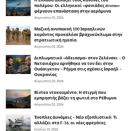
πολέμου: Οι ελληνικοί «φονιάδες drones»
φέρνουν επανάσταση στην αεράμυνα
Αύγουστος 05, 2026
Μαζική ανυπακοή 100 Ισραηλινών
κομάντος προκαλέσε βραχυκύκλωμα στην
στρατιωτική ηγεσία
Αύγουστος 02, 2026
Διπλωματικό «άδειασμα» στον Ζελένσκι – Ο
Νετανιάχου αρνήθηκε να τον δει στην
Ουάσιγκτον – Ρήγμα στις σχέσεις Ισραήλ –
Ουκρανίας
Αύγουστος 02, 2026
Βίντεο ντοκουμέντο: Η στιγμή που
εμπρηστής βάζει τη φωτιά στο Ρέθυμνο
Αύγουστος 01, 2026
Ένοπλες Δυνάμεις – Νέο εξοπλιστικό: Τι
αλλάζει στα F-16, οι νέες φρεγάτες
Ιούλιος 31, 2026