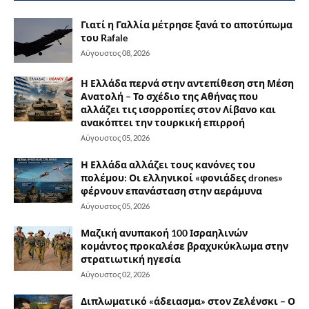
Γιατί η Γαλλία μέτρησε ξανά το αποτύπωμα
του Rafale
Αύγουστος 08, 2026
Η Ελλάδα περνά στην αντεπίθεση στη Μέση
Ανατολή – Το σχέδιο της Αθήνας που
αλλάζει τις ισορροπίες στον Λίβανο και
ανακόπτει την τουρκική επιρροή
Αύγουστος 05, 2026
Η Ελλάδα αλλάζει τους κανόνες του
πολέμου: Οι ελληνικοί «φονιάδες drones»
φέρνουν επανάσταση στην αεράμυνα
Αύγουστος 05, 2026
Μαζική ανυπακοή 100 Ισραηλινών
κομάντος προκαλέσε βραχυκύκλωμα στην
στρατιωτική ηγεσία
Αύγουστος 02, 2026
Διπλωματικό «άδειασμα» στον Ζελένσκι – Ο