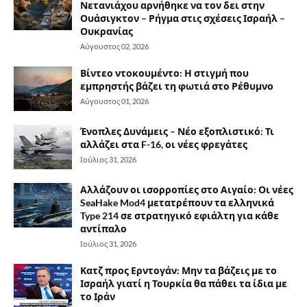
Νετανιάχου αρνήθηκε να τον δει στην
Ουάσιγκτον – Ρήγμα στις σχέσεις Ισραήλ –
Ουκρανίας
Αύγουστος 02, 2026
Βίντεο ντοκουμέντο: Η στιγμή που
εμπρηστής βάζει τη φωτιά στο Ρέθυμνο
Αύγουστος 01, 2026
Ένοπλες Δυνάμεις – Νέο εξοπλιστικό: Τι
αλλάζει στα F-16, οι νέες φρεγάτες
Ιούλιος 31, 2026
Αλλάζουν οι ισορροπίες στο Αιγαίο: Οι νέες
SeaHake Mod4 μετατρέπουν τα ελληνικά
Type 214 σε στρατηγικό εφιάλτη για κάθε
αντίπαλο
Ιούλιος 31, 2026
Κατζ προς Ερντογάν: Μην τα βάζεις με το
Ισραήλ γιατί η Τουρκία θα πάθει τα ίδια με
το Ιράν