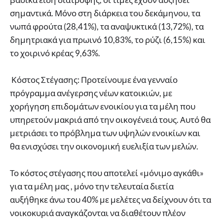
σημαντικά. Μόνο στη διάρκεια του δεκάμηνου, τα
νωπά φρούτα (28,41%), τα αναψυκτικά (13,72%), τα
δημητριακά για πρωινό 10,83%, το ρύζι (6,15%) και
το χοιρινό κρέας 9,63%.
Κόστος Στέγασης: Προτείνουμε ένα γενναίο
πρόγραμμα ανέγερσης νέων κατοικιών, με
χορήγηση επιδομάτων ενοικίου για τα μέλη που
υπηρετούν μακριά από την οικογένειά τους. Αυτό θα
μετριάσει το πρόβλημα των υψηλών ενοικίων και
θα ενισχύσει την οικονομική ευελιξία των μελών.
Το κόστος στέγασης που αποτελεί «μόνιμο αγκάθι»
για τα μέλη μας , μόνο την τελευταία διετία
αυξήθηκε άνω του 40% με μελέτες να δείχνουν ότι τα
νοικοκυριά αναγκάζονται να διαθέτουν πλέον