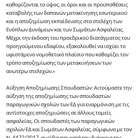
καθορίζονται το ύψος, οι όροι και οι προϋποθέσεις
καταβολής των δαπανών μετακίνησης εσωτερικού
και η αποζημίωση εκπαίδευσης στα στελέχη των
Ενόπλων Δυνάμεων και των Σωμάτων Ασφαλείας.
Μέχρι την έκδοση του προεδρικού διατάγματος του
προηγούμενου εδαφίου, εξακολουθεί να ισχύει το
υφιστάμενο νομοθετικό πλαίσιο που καθορίζει τον
τρόπο αποζημίωσης των μετακινήσεων των
ανωτέρω στελεχών.»
Αύξηση Αποζημίωσης Σπουδαστών: Αιτούμαστε την
αύξηση της αποζημίωσης των σπουδαστών
παραγωγικών σχολών των ΕΔ για εναρμόνιση με τις
αντίστοιχες αποζημιώσεις σε άλλους τομείς
ασφαλείας. Οι σπουδαστές των παραγωγικών
σχολών ΕΔ και Σωμάτων Ασφαλείας, σύμφωνα με τον
Ν. 4472/2017, αμείβονται κατά την διάρκεια της