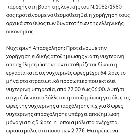
παροχής στη βάση της λογικής του Ν.1082/1980
σας προτείνουμε να θεσμοθετηθεί η χορήγηση τους
αρχικά στο ύψος των δυνατοτήτων της ελληνικής
οικονομίας.
Νυχτερινή Απασχόληση: Προτείνουμε την
χορήγηση ειδικής αποζημίωσης για τη νυχτερινή
απασχόληση ώστε να αντισταθμίζεται δίκαια η
εργασία κατά τις νυχτερινές ώρες μέχρι 64 ώρες το
μήνα στο στρατιωτικό προσωπικό που εκτελεί
νυχτερινή υπηρεσία, από 22:00 έως 06:00. Αυτή τι
στιγμή δεν καταβάλλεται η αποζημίωση για όλες τις
ώρες της νυχτερινής απασχόλησης π.χ για 8 ώρες
νυχτερινής απασχόλησης υπάρχει αποζημίωση
μόνο για τις 5 ώρες, η οποία μάλιστα ανέρχεται
ωριαία μόλις στο ποσό των 2,77€. Θα πρέπει να