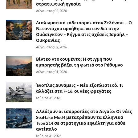
στρατιωτική ηγεσία
Αύγουστος 02, 2026
Διπλωματικό «άδειασμα» στον Ζελένσκι – Ο
Νετανιάχου αρνήθηκε να τον δει στην
Ουάσιγκτον – Ρήγμα στις σχέσεις Ισραήλ –
Ουκρανίας
Αύγουστος 02, 2026
Βίντεο ντοκουμέντο: Η στιγμή που
εμπρηστής βάζει τη φωτιά στο Ρέθυμνο
Αύγουστος 01, 2026
Ένοπλες Δυνάμεις – Νέο εξοπλιστικό: Τι
αλλάζει στα F-16, οι νέες φρεγάτες
Ιούλιος 31, 2026
Αλλάζουν οι ισορροπίες στο Αιγαίο: Οι νέες
SeaHake Mod4 μετατρέπουν τα ελληνικά
Type 214 σε στρατηγικό εφιάλτη για κάθε
αντίπαλο
Ιούλιος 31, 2026