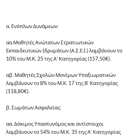
α. Ενόπλων Δυνάμεων:
αα.Μαθητές Ανώτατων Στρατιωτικών
Εκπαιδευτικών Ιδρυμάτων (Α.Σ.Ε.Ι.) λαμβάνουν το
10% του Μ.Κ. 25 της Α’ Κατηγορίας (157,50€).
αβ. Μαθητές Σχολών Μονίμων Υπαξιωματικών
λαμβάνουν το 8% του Μ.Κ. 17 της Β ́ Κατηγορίας
(118,80€).
β. Σωμάτων Ασφαλείας:
αα. Δόκιμος Υπαστυνόμος και αντίστοιχοι
λαμβάνουν το 54% του Μ.Κ. 35 της Α’ Κατηγορίας