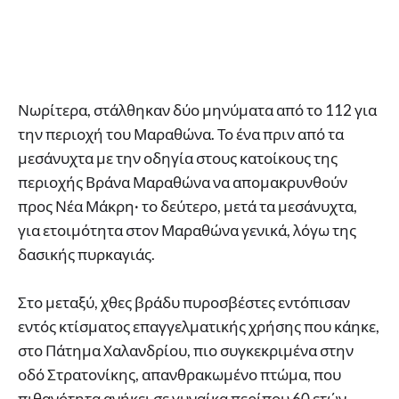
Νωρίτερα, στάλθηκαν δύο μηνύματα από το 112 για
την περιοχή του Μαραθώνα. Το ένα πριν από τα
μεσάνυχτα με την οδηγία στους κατοίκους της
περιοχής Βράνα Μαραθώνα να απομακρυνθούν
προς Νέα Μάκρη· το δεύτερο, μετά τα μεσάνυχτα,
για ετοιμότητα στον Μαραθώνα γενικά, λόγω της
δασικής πυρκαγιάς.
Στο μεταξύ, χθες βράδυ πυροσβέστες εντόπισαν
εντός κτίσματος επαγγελματικής χρήσης που κάηκε,
στο Πάτημα Χαλανδρίου, πιο συγκεκριμένα στην
οδό Στρατονίκης, απανθρακωμένο πτώμα, που
πιθανότητα ανήκει σε γυναίκα περίπου 60 ετών.