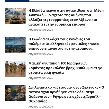
Η Ελλάδα περνά στην αντεπίθεση στη Μέση
Ανατολή – Το σχέδιο της Αθήνας που
αλλάζει τις ισορροπίες στον Λίβανο και
ανακόπτει την τουρκική επιρροή
Αύγουστος 05, 2026
Η Ελλάδα αλλάζει τους κανόνες του
πολέμου: Οι ελληνικοί «φονιάδες drones»
φέρνουν επανάσταση στην αεράμυνα
Αύγουστος 05, 2026
Μαζική ανυπακοή 100 Ισραηλινών
κομάντος προκαλέσε βραχυκύκλωμα στην
στρατιωτική ηγεσία
Αύγουστος 02, 2026
Διπλωματικό «άδειασμα» στον Ζελένσκι – Ο
Νετανιάχου αρνήθηκε να τον δει στην
Ουάσιγκτον – Ρήγμα στις σχέσεις Ισραήλ –
Ουκρανίας
Αύγουστος 02, 2026