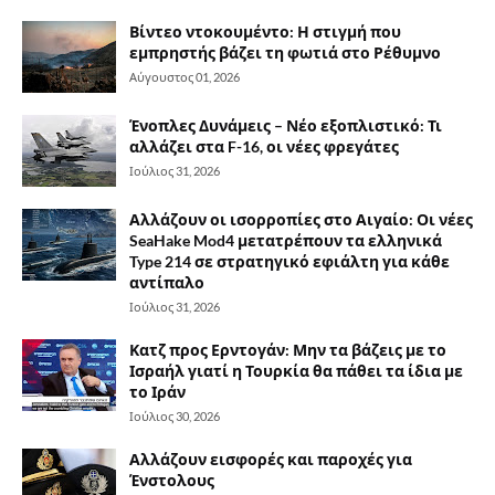
Βίντεο ντοκουμέντο: Η στιγμή που
εμπρηστής βάζει τη φωτιά στο Ρέθυμνο
Αύγουστος 01, 2026
Ένοπλες Δυνάμεις – Νέο εξοπλιστικό: Τι
αλλάζει στα F-16, οι νέες φρεγάτες
Ιούλιος 31, 2026
Αλλάζουν οι ισορροπίες στο Αιγαίο: Οι νέες
SeaHake Mod4 μετατρέπουν τα ελληνικά
Type 214 σε στρατηγικό εφιάλτη για κάθε
αντίπαλο
Ιούλιος 31, 2026
Κατζ προς Ερντογάν: Μην τα βάζεις με το
Ισραήλ γιατί η Τουρκία θα πάθει τα ίδια με
το Ιράν
Ιούλιος 30, 2026
Αλλάζουν εισφορές και παροχές για
Ένστολους