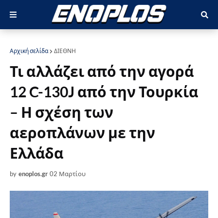
Αρχική σελίδα
ΔΙΕΘΝΗ
Τι αλλάζει από την αγορά
12 C-130J από την Τουρκία
– Η σχέση των
αεροπλάνων με την
Ελλάδα
by
enoplos.gr
02 Μαρτίου