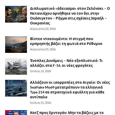
Διπλωματικό «άδειασμα» στον Ζελένσκι – Ο
Νετανιάχου αρνήθηκε να τον δει στην
Ουάσιγκτον – Ρήγμα στις σχέσεις Ισραήλ –
Ουκρανίας
Αύγουστος 02, 2026
Βίντεο ντοκουμέντο: Η στιγμή που
εμπρηστής βάζει τη φωτιά στο Ρέθυμνο
Αύγουστος 01, 2026
Ένοπλες Δυνάμεις – Νέο εξοπλιστικό: Τι
αλλάζει στα F-16, οι νέες φρεγάτες
Ιούλιος 31, 2026
Αλλάζουν οι ισορροπίες στο Αιγαίο: Οι νέες
SeaHake Mod4 μετατρέπουν τα ελληνικά
Type 214 σε στρατηγικό εφιάλτη για κάθε
αντίπαλο
Ιούλιος 31, 2026
Κατζ προς Ερντογάν: Μην τα βάζεις με το