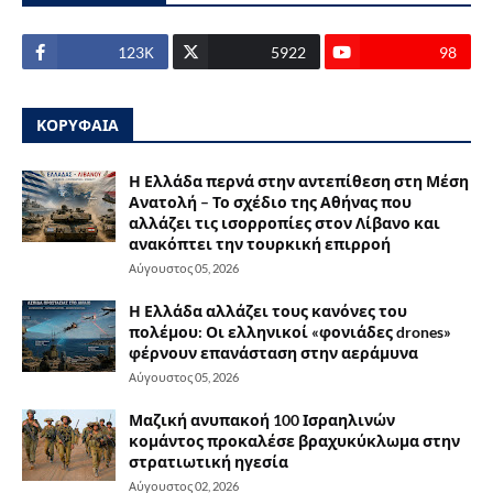
123Κ
5922
98
ΚΟΡΥΦΑΙΑ
Η Ελλάδα περνά στην αντεπίθεση στη Μέση
Ανατολή – Το σχέδιο της Αθήνας που
αλλάζει τις ισορροπίες στον Λίβανο και
ανακόπτει την τουρκική επιρροή
Αύγουστος 05, 2026
Η Ελλάδα αλλάζει τους κανόνες του
πολέμου: Οι ελληνικοί «φονιάδες drones»
φέρνουν επανάσταση στην αεράμυνα
Αύγουστος 05, 2026
Μαζική ανυπακοή 100 Ισραηλινών
κομάντος προκαλέσε βραχυκύκλωμα στην
στρατιωτική ηγεσία
Αύγουστος 02, 2026