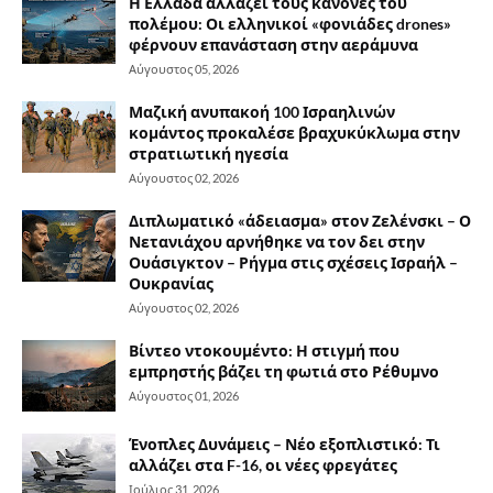
Η Ελλάδα αλλάζει τους κανόνες του
πολέμου: Οι ελληνικοί «φονιάδες drones»
φέρνουν επανάσταση στην αεράμυνα
Αύγουστος 05, 2026
Μαζική ανυπακοή 100 Ισραηλινών
κομάντος προκαλέσε βραχυκύκλωμα στην
στρατιωτική ηγεσία
Αύγουστος 02, 2026
Διπλωματικό «άδειασμα» στον Ζελένσκι – Ο
Νετανιάχου αρνήθηκε να τον δει στην
Ουάσιγκτον – Ρήγμα στις σχέσεις Ισραήλ –
Ουκρανίας
Αύγουστος 02, 2026
Βίντεο ντοκουμέντο: Η στιγμή που
εμπρηστής βάζει τη φωτιά στο Ρέθυμνο
Αύγουστος 01, 2026
Ένοπλες Δυνάμεις – Νέο εξοπλιστικό: Τι
αλλάζει στα F-16, οι νέες φρεγάτες
Ιούλιος 31, 2026