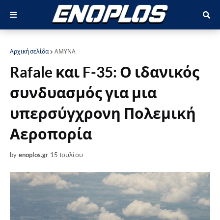
Αρχική σελίδα
ΑΜΥΝΑ
Rafale και F-35: Ο ιδανικός
συνδυασμός για μια
υπερσύγχρονη Πολεμική
Αεροπορία
by
enoplos.gr
15 Ιουλίου