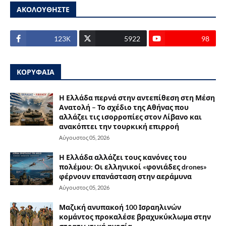
ΑΚΟΛΟΥΘΗΣΤΕ
123Κ
5922
98
ΚΟΡΥΦΑΙΑ
Η Ελλάδα περνά στην αντεπίθεση στη Μέση
Ανατολή – Το σχέδιο της Αθήνας που
αλλάζει τις ισορροπίες στον Λίβανο και
ανακόπτει την τουρκική επιρροή
Αύγουστος 05, 2026
Η Ελλάδα αλλάζει τους κανόνες του
πολέμου: Οι ελληνικοί «φονιάδες drones»
φέρνουν επανάσταση στην αεράμυνα
Αύγουστος 05, 2026
Μαζική ανυπακοή 100 Ισραηλινών
κομάντος προκαλέσε βραχυκύκλωμα στην