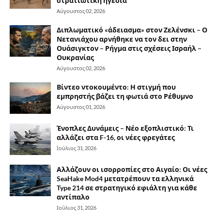
στρατιωτική ηγεσία
Αύγουστος 02, 2026
Διπλωματικό «άδειασμα» στον Ζελένσκι – Ο
Νετανιάχου αρνήθηκε να τον δει στην
Ουάσιγκτον – Ρήγμα στις σχέσεις Ισραήλ –
Ουκρανίας
Αύγουστος 02, 2026
Βίντεο ντοκουμέντο: Η στιγμή που
εμπρηστής βάζει τη φωτιά στο Ρέθυμνο
Αύγουστος 01, 2026
Ένοπλες Δυνάμεις – Νέο εξοπλιστικό: Τι
αλλάζει στα F-16, οι νέες φρεγάτες
Ιούλιος 31, 2026
Αλλάζουν οι ισορροπίες στο Αιγαίο: Οι νέες
SeaHake Mod4 μετατρέπουν τα ελληνικά
Type 214 σε στρατηγικό εφιάλτη για κάθε
αντίπαλο
Ιούλιος 31, 2026