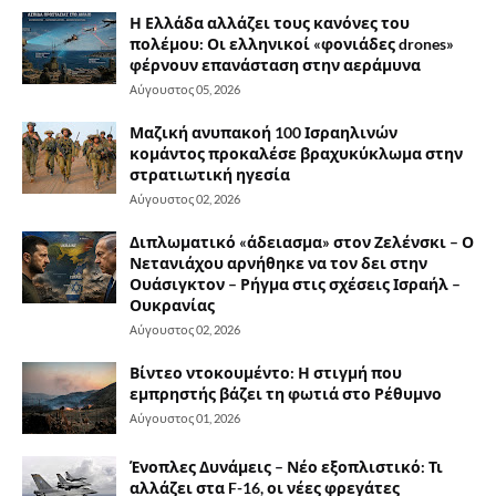
Η Ελλάδα αλλάζει τους κανόνες του
πολέμου: Οι ελληνικοί «φονιάδες drones»
φέρνουν επανάσταση στην αεράμυνα
Αύγουστος 05, 2026
Μαζική ανυπακοή 100 Ισραηλινών
κομάντος προκαλέσε βραχυκύκλωμα στην
στρατιωτική ηγεσία
Αύγουστος 02, 2026
Διπλωματικό «άδειασμα» στον Ζελένσκι – Ο
Νετανιάχου αρνήθηκε να τον δει στην
Ουάσιγκτον – Ρήγμα στις σχέσεις Ισραήλ –
Ουκρανίας
Αύγουστος 02, 2026
Βίντεο ντοκουμέντο: Η στιγμή που
εμπρηστής βάζει τη φωτιά στο Ρέθυμνο
Αύγουστος 01, 2026
Ένοπλες Δυνάμεις – Νέο εξοπλιστικό: Τι
αλλάζει στα F-16, οι νέες φρεγάτες