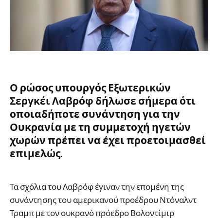
Ο ρώσος υπουργός Εξωτερικών
Σεργκέι Λαβρόφ δήλωσε σήμερα ότι
οποιαδήποτε συνάντηση για την
Ουκρανία με τη συμμετοχή ηγετών
χωρών πρέπει να έχει προετοιμασθεί
επιμελώς.
Τα σχόλια του Λαβρόφ έγιναν την επομένη της
συνάντησης του αμερικανού προέδρου Ντόναλντ
Τραμπ με τον ουκρανό πρόεδρο Βολοντίμιρ