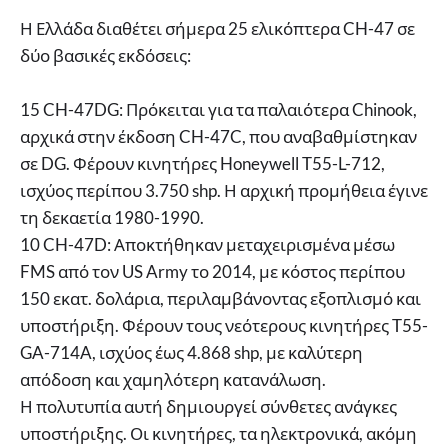
Η Ελλάδα διαθέτει σήμερα 25 ελικόπτερα CH-47 σε
δύο βασικές εκδόσεις:
15 CH-47DG: Πρόκειται για τα παλαιότερα Chinook,
αρχικά στην έκδοση CH-47C, που αναβαθμίστηκαν
σε DG. Φέρουν κινητήρες Honeywell T55-L-712,
ισχύος περίπου 3.750 shp. Η αρχική προμήθεια έγινε
τη δεκαετία 1980-1990.
10 CH-47D: Αποκτήθηκαν μεταχειρισμένα μέσω
FMS από τον US Army το 2014, με κόστος περίπου
150 εκατ. δολάρια, περιλαμβάνοντας εξοπλισμό και
υποστήριξη. Φέρουν τους νεότερους κινητήρες T55-
GA-714A, ισχύος έως 4.868 shp, με καλύτερη
απόδοση και χαμηλότερη κατανάλωση.
Η πολυτυπία αυτή δημιουργεί σύνθετες ανάγκες
υποστήριξης. Οι κινητήρες, τα ηλεκτρονικά, ακόμη