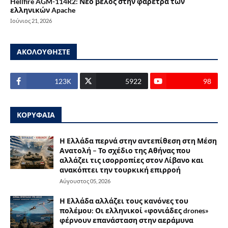
Hellfire AGM-114R2: Νέο βέλος στην φαρέτρα των
ελληνικών Apache
Ιούνιος 21, 2026
ΑΚΟΛΟΥΘΗΣΤΕ
123Κ
5922
98
ΚΟΡΥΦΑΙΑ
Η Ελλάδα περνά στην αντεπίθεση στη Μέση
Ανατολή – Το σχέδιο της Αθήνας που
αλλάζει τις ισορροπίες στον Λίβανο και
ανακόπτει την τουρκική επιρροή
Αύγουστος 05, 2026
Η Ελλάδα αλλάζει τους κανόνες του
πολέμου: Οι ελληνικοί «φονιάδες drones»
φέρνουν επανάσταση στην αεράμυνα