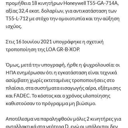
προμήθεια 18 κινητήρων Honeywell T55-GA-714A,
αξίας 32,4 εκατ. δολαρίων, για αντικατάσταση των
T55-L-712 με στόχο την ομοιοτυπία και την αύξηση
ισχύος.
Στις 16 Ιουνίου 2021 υπογράφηκε η σχετική
τροποποίηση της LOA GR-B-XOP.
Όμως, μετά την υπογραφή, ήρθε η ψυχρολουσία: οι
ΗΠΑ ενημέρωσαν ότι η εγκατάσταση είναι τεχνικά
ασύμβατη χωρίς εκτεταμένες τροποποιήσεις στο
πλαίσιο, στα συστήματα εισαγωγής αέρα, εξάτμισης
και FADEC. Το κόστος και ο χρόνος υλοποίησης
καθιστούσαν το πρόγραμμα μη βιώσιμο.
Αποτέλεσμα να παραληφθούν μόλις 2 κινητήρες για
ανταλλακτικά στα νεότερα D, ενώ οι υπόλοιποι δεν