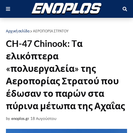
Αρχική σελίδα
ΑΕΡΟΠΟΡΙΑ ΣΤΡΑΤΟΥ
CH-47 Chinook: Tα
ελικόπτερα
«πολυεργαλεία» της
Αεροπορίας Στρατού που
έδωσαν το παρών στα
πύρινα μέτωπα της Αχαΐας
by
enoplos.gr
18 Αυγούστου