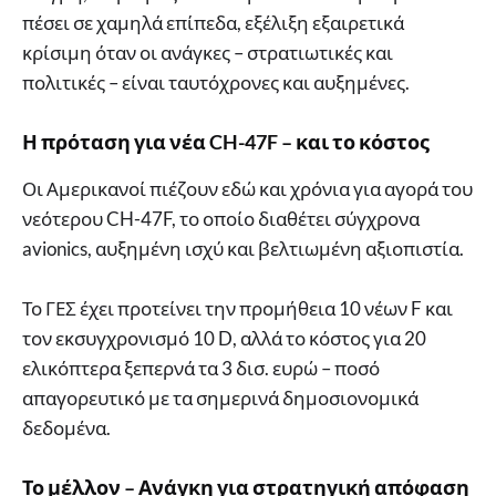
πέσει σε χαμηλά επίπεδα, εξέλιξη εξαιρετικά
κρίσιμη όταν οι ανάγκες – στρατιωτικές και
πολιτικές – είναι ταυτόχρονες και αυξημένες.
Η πρόταση για νέα CH-47F – και το κόστος
Οι Αμερικανοί πιέζουν εδώ και χρόνια για αγορά του
νεότερου CH-47F, το οποίο διαθέτει σύγχρονα
avionics, αυξημένη ισχύ και βελτιωμένη αξιοπιστία.
Το ΓΕΣ έχει προτείνει την προμήθεια 10 νέων F και
τον εκσυγχρονισμό 10 D, αλλά το κόστος για 20
ελικόπτερα ξεπερνά τα 3 δισ. ευρώ – ποσό
απαγορευτικό με τα σημερινά δημοσιονομικά
δεδομένα.
Το μέλλον – Ανάγκη για στρατηγική απόφαση