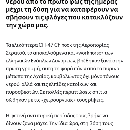
νερού από το πρώτο φως της ημέρας
μέχρι τη δύση για να καταφέρουν να
σβήσουν τις φλόγες που κατακλύζουν
την χώρα μας.
Τα ελικόπτερα CH-47 Chinook της Αεροπορίας
Στρατού, τα αποκαλούμενα και «workhorse» των
ελληνικών Ενόπλων Δυνάμεων, βρέθηκαν ξανά στην
πρώτη γραμμή, αυτή τη φορά πάνω από τα πύρινα
μέτωπα της Αχαΐας, κουβαλώντας όχι μόνο τόνους
νερού, αλλά και τις ελπίδες κατοίκων και
πυροσβεστών. Σε πολλές περιπτώσεις σπίτια
σώθηκαν με τις «χειρουργικές» τους ρίψεις.
Η φετινή αντιπυρική περίοδος τους βρήκε να
δίνουν ξανά μάχες. Την ίδια ώρα, στη βάση τους