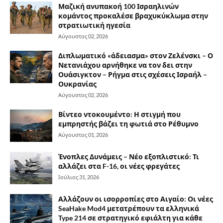
Μαζική ανυπακοή 100 Ισραηλινών
κομάντος προκαλέσε βραχυκύκλωμα στην
στρατιωτική ηγεσία
Αύγουστος 02, 2026
Διπλωματικό «άδειασμα» στον Ζελένσκι – Ο
Νετανιάχου αρνήθηκε να τον δει στην
Ουάσιγκτον – Ρήγμα στις σχέσεις Ισραήλ –
Ουκρανίας
Αύγουστος 02, 2026
Βίντεο ντοκουμέντο: Η στιγμή που
εμπρηστής βάζει τη φωτιά στο Ρέθυμνο
Αύγουστος 01, 2026
Ένοπλες Δυνάμεις – Νέο εξοπλιστικό: Τι
αλλάζει στα F-16, οι νέες φρεγάτες
Ιούλιος 31, 2026
Αλλάζουν οι ισορροπίες στο Αιγαίο: Οι νέες
SeaHake Mod4 μετατρέπουν τα ελληνικά
Type 214 σε στρατηγικό εφιάλτη για κάθε