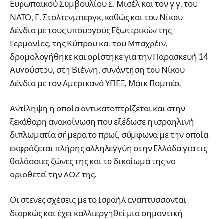
Ευρωπαϊκού Συμβουλίου Σ. Μισέλ και τον γ.γ. του
ΝΑΤΟ, Γ. Στόλτενμπεργκ, καθώς και του Νίκου
Δένδια με τους υπουργούς Εξωτερικών της
Γερμανίας, της Κύπρου και του Μπαχρέιν,
δρομολογήθηκε και ορίστηκε για την Παρασκευή 14
Αυγούστου, στη Βιέννη, συνάντηση του Νίκου
Δένδια με τον Αμερικανό ΥΠΕΞ, Μάικ Πομπέο.
Αντίληψη η οποία αντικατοπτρίζεται και στην
ξεκάθαρη ανακοίνωση που εξέδωσε η ισραηλινή
διπλωματία σήμερα το πρωί, σύμφωνα με την οποία
εκφράζεται πλήρης αλληλεγγύη στην Ελλάδα για τις
θαλάσσιες ζώνες της και το δικαίωμά της να
οριοθετεί την ΑΟΖ της.
Οι στενές σχέσεις με το Ισραήλ αναπτύσσονται
διαρκώς και έχει καλλιεργηθεί μια σημαντική