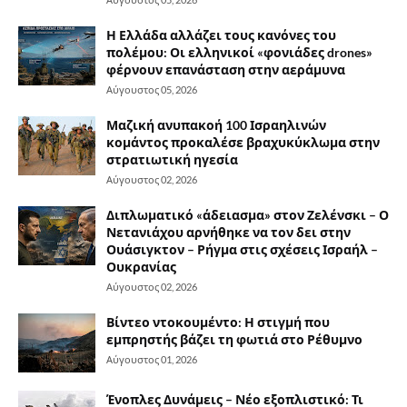
Η Ελλάδα αλλάζει τους κανόνες του
πολέμου: Οι ελληνικοί «φονιάδες drones»
φέρνουν επανάσταση στην αεράμυνα
Αύγουστος 05, 2026
Μαζική ανυπακοή 100 Ισραηλινών
κομάντος προκαλέσε βραχυκύκλωμα στην
στρατιωτική ηγεσία
Αύγουστος 02, 2026
Διπλωματικό «άδειασμα» στον Ζελένσκι – Ο
Νετανιάχου αρνήθηκε να τον δει στην
Ουάσιγκτον – Ρήγμα στις σχέσεις Ισραήλ –
Ουκρανίας
Αύγουστος 02, 2026
Βίντεο ντοκουμέντο: Η στιγμή που
εμπρηστής βάζει τη φωτιά στο Ρέθυμνο
Αύγουστος 01, 2026
Ένοπλες Δυνάμεις – Νέο εξοπλιστικό: Τι