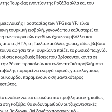
 της Τουρκίας εναντίον της Ροζάβα αλλά και του
μεις Λαϊκής Προστασίας των YPG και YPJ είναι
μενη τουρκική εισβολή, γεγονός που καθυστερεί τα
ση των τουρκικών σχεδίων έχουν συμβάλλει και
ς από τις ΗΠΑ, τη Γαλλία και άλλες χώρες, ιδίως βέβαια
ται να αφήσει την Τουρκία να παίξει το ρωσικό παιχνίδι
οί στις κουρδικές θέσεις που βρίσκονται κοντά σε
ι την Ράκκα, προκαλούν και ενδονατοϊκά προβλήματα.
εισβολής παραμείνει ενεργό, αφενός για εκλογικούς
τι οι Κούρδοι παραμένουν ο σημαντικότερος
θεστώτος.
ία αναδεικνύεται σε ακόμα πιο προβληματική, καθώς
α στη Ροζάβα, θα ενδυναμωθούν οι τζιχαντιστικές
άχων, θα διογκωθεί ξανά το προσφυγικό –