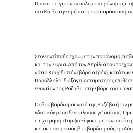
Πρόκειται για έναν πόλεμο παράνομης εισ
στο Κίεβο την αμέριστη συμπαράσταση τω
Στον αντίποδα έχουμε την παράνομη εισβο
και την Συρία. Από τον Απρίλιο του τρέχον
νότιο Κουρδιστάν (βόρειο Ιράκ), κατά τω
Παράλληλα, διεξάγει ασταμάτητες επιθέσ
εναντίον της Ροζάβα, στην βόρεια και ανα
Οι βομβαρδισμοί κατά της Ροζάβα ήταν μά
«δυτικό» μέσο δεν μιλούσε γι’ αυτούς. Όμως
επιχείρηση «Γαμψό Ξίφος», με την οποία η
και αεροπορικούς βομβαρδισμούς, η «Δύσ