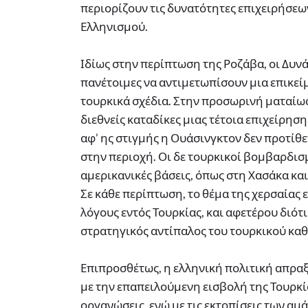
περιορίζουν τις δυνατότητες επιχειρήσεων
Ελληνισμού.
Ιδίως στην περίπτωση της Ροζάβα, οι Δυνά
πανέτοιμες να αντιμετωπίσουν μια επικεί
τουρκικά σχέδια. Στην προσωρινή ματαίω
διεθνείς καταδίκες μιας τέτοια επιχείρηση
αφ’ ης στιγμής η Ουάσινγκτον δεν προτίθε
στην περιοχή. Οι δε τουρκικοί βομβαρδισμ
αμερικανικές βάσεις, όπως στη Χασάκα κα
Σε κάθε περίπτωση, το θέμα της χερσαίας 
λόγους εντός Τουρκίας, και αφετέρου διό
στρατηγικός αντίπαλος του τουρκικού κα
Επιπροσθέτως, η ελληνική πολιτική απραξ
με την επαπειλούμενη εισβολή της Τουρκί
οργανώσεις, ενώ με τις εκτοπίσεις των αμ