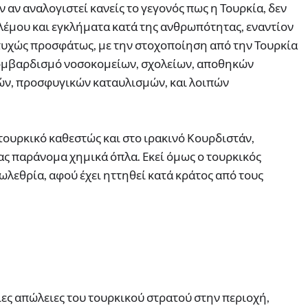
 αν αναλογιστεί κανείς το γεγονός πως η Τουρκία, δεν
λέμου και εγκλήματα κατά της ανθρωπότητας, εναντίον
τυχώς προσφάτως, με την στοχοποίηση από την Τουρκία
βομβαρδισμό νοσοκομείων, σχολείων, αποθηκών
ών, προσφυγικών καταυλισμών, και λοιπών
τουρκικό καθεστώς και στο ιρακινό Κουρδιστάν,
ς παράνομα χημικά όπλα. Εκεί όμως ο τουρκικός
ωλεθρία, αφού έχει ηττηθεί κατά κράτος από τους
ιες απώλειες του τουρκικού στρατού στην περιοχή,