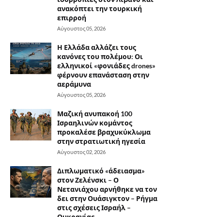
ανακόπτει την τουρκική
επιρροή
Αύγουστος 05, 2026
Η Ελλάδα αλλάζει τους
κανόνες του πολέμου: Οι
ελληνικοί «φονιάδες drones»
φέρνουν επανάσταση στην
αεράμυνα
Αύγουστος 05, 2026
Μαζική ανυπακοή 100
Ισραηλινών κομάντος
προκαλέσε βραχυκύκλωμα
στην στρατιωτική ηγεσία
Αύγουστος 02, 2026
Διπλωματικό «άδειασμα»
στον Ζελένσκι – Ο
Νετανιάχου αρνήθηκε να τον
δει στην Ουάσιγκτον – Ρήγμα
στις σχέσεις Ισραήλ –
Ουκρανίας