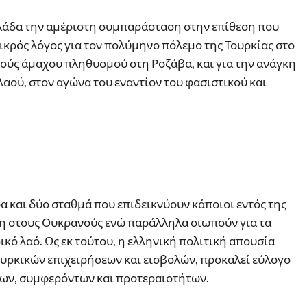
λάδα την αμέριστη συμπαράσταση στην επίθεση που
μικρός λόγος για τον πολύμηνο πόλεμο της Τουρκίας στο
ούς άμαχου πληθυσμού στη Ροζάβα, και για την ανάγκη
αού, στον αγώνα του εναντίον του φασιστικού και
ρα και δύο σταθμά που επιδεικνύουν κάποιοι εντός της
η στους Ουκρανούς ενώ παράλληλα σιωπούν για τα
κό λαό. Ως εκ τούτου, η ελληνική πολιτική απουσία
ουρκικών επιχειρήσεων και εισβολών, προκαλεί εύλογο
ρων, συμφερόντων και προτεραιοτήτων.