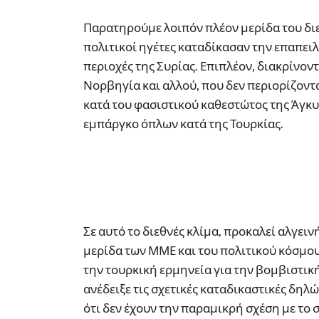
Παρατηρούμε λοιπόν πλέον μερίδα του διε
πολιτικοί ηγέτες καταδίκασαν την επαπει
περιοχές της Συρίας. Επιπλέον, διακρίνοντ
Νορβηγία και αλλού, που δεν περιορίζοντα
κατά του φασιστικού καθεστώτος της Άγκ
εμπάργκο όπλων κατά της Τουρκίας.
Σε αυτό το διεθνές κλίμα, προκαλεί αλγει
μερίδα των ΜΜΕ και του πολιτικού κόσμου
την τουρκική ερμηνεία για την βομβιστικ
ανέδειξε τις σχετικές καταδικαστικές δη
ότι δεν έχουν την παραμικρή σχέση με το 