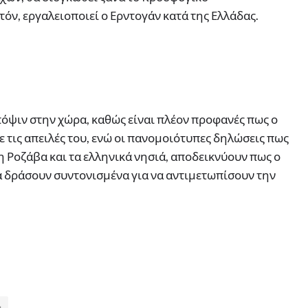
όν, εργαλειοποιεί ο Ερντογάν κατά της Ελλάδας.
όψιν στην χώρα, καθώς είναι πλέον προφανές πως ο
 με τις απειλές του, ενώ οι πανομοιότυπες δηλώσεις πως
τη Ροζάβα και τα ελληνικά νησιά, αποδεικνύουν πως ο
α δράσουν συντονισμένα για να αντιμετωπίσουν την