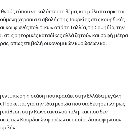
θνούς τύπου να καλύπτει το θέμα, και μάλιστα αρκετοί
λούμενη χερσαία εισβολής της Τουρκίας στις κουρδικές
αι και φωνές πολιτικών από τη Γαλλία, τη Σουηδία, την
ι στις ρητορικές καταδίκες αλλά ζητούν και σαφή μέτρα
υρας, όπως επιβολή οικονομικών κυρώσεων και
νή εντύπωση η στάση που κρατάει στην Ελλάδα μεγάλη
. Πρόκειται για την ίδια μερίδα που υιοθέτησε πλήρως
ή επίθεση στην Κωνσταντινούπολη, και που δεν
λώσεις των Κουρδικών φορέων οι οποίοι διασαφήνισαν
συμβάν.