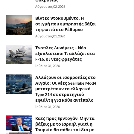
Αύγουστος 02, 2026
Βίντεο ντοκουμέντο: Η
στιγμή που εμπρηστής βάζει
τη φωτιά στο Ρέθυμνο
Αύγουστος 01, 2026
Ένοπλες Δυνάμεις – Νέο
εξοπλιστικό: Τι αλλάζει στα
F-16, οι νέες φρεγάτες
Ιούλιος 31, 2026
Αλλάζουν οι ισορροπίες στο
Αιγαίο: Οι νέες SeaHake Mod4
μετατρέπουν τα ελληνικά
Type 214 σε στρατηγικό
εφιάλτη για κάθε αντίπαλο
Ιούλιος 31, 2026
Κατζ προς Ερντογάν: Μην τα
βάζεις με το Ισραήλ γιατί η
Τουρκία θα πάθει τα ίδια με