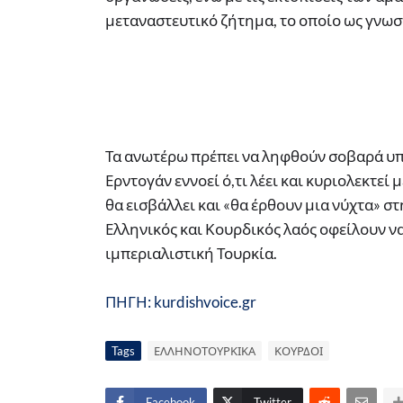
μεταναστευτικό ζήτημα, το οποίο ως γνωστ
Τα ανωτέρω πρέπει να ληφθούν σοβαρά υπ
Ερντογάν εννοεί ό,τι λέει και κυριολεκτεί
θα εισβάλλει και «θα έρθουν μια νύχτα» σ
Ελληνικός και Κουρδικός λαός οφείλουν ν
ιμπεριαλιστική Τουρκία.
ΠΗΓΗ: kurdishvoice.gr
Tags
ΕΛΛΗΝΟΤΟΥΡΚΙΚΑ
ΚΟΥΡΔΟΙ
Facebook
Twitter