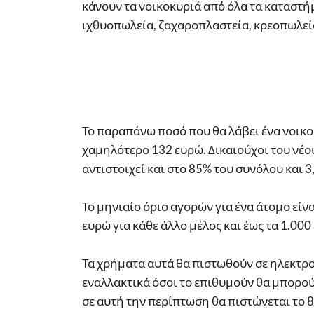
κάνουν τα νοικοκυριά από όλα τα καταστή
ιχθυοπωλεία, ζαχαροπλαστεία, κρεοπωλεί
Το παραπάνω ποσό που θα λάβει ένα νοικοκ
χαμηλότερο 132 ευρώ. Δικαιούχοι του νέου
αντιστοιχεί και στο 85% του συνόλου και 3,
Το μηνιαίο όριο αγορών για ένα άτομο είν
ευρώ για κάθε άλλο μέλος και έως τα 1.00
Τα χρήματα αυτά θα πιστωθούν σε ηλεκτρον
εναλλακτικά όσοι το επιθυμούν θα μπορού
σε αυτή την περίπτωση θα πιστώνεται το 