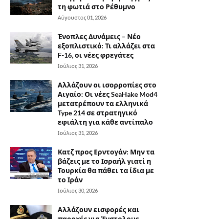
τη φωτιά στο Ρέθυμνο
Αύγουστος 01, 2026
Ένοπλες Δυνάμεις – Νέο
εξοπλιστικό: Τι αλλάζει στα
F-16, οι νέες φρεγάτες
Ιούλιος 31, 2026
Αλλάζουν οι ισορροπίες στο
Αιγαίο: Οι νέες SeaHake Mod4
μετατρέπουν τα ελληνικά
Type 214 σε στρατηγικό
εφιάλτη για κάθε αντίπαλο
Ιούλιος 31, 2026
Κατζ προς Ερντογάν: Μην τα
βάζεις με το Ισραήλ γιατί η
Τουρκία θα πάθει τα ίδια με
το Ιράν
Ιούλιος 30, 2026
Αλλάζουν εισφορές και
παροχές για Ένστολους