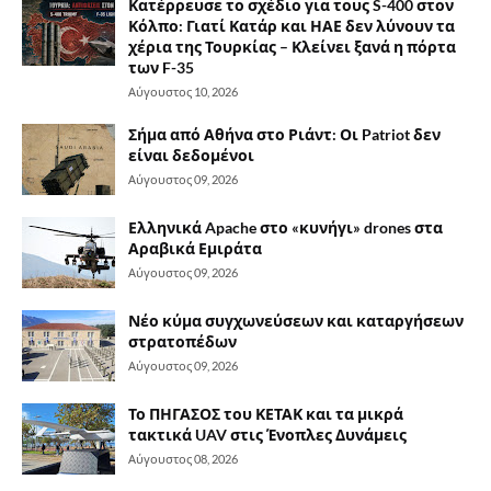
Κατέρρευσε το σχέδιο για τους S-400 στον
Κόλπο: Γιατί Κατάρ και ΗΑΕ δεν λύνουν τα
χέρια της Τουρκίας – Κλείνει ξανά η πόρτα
των F-35
Αύγουστος 10, 2026
Σήμα από Αθήνα στο Ριάντ: Οι Patriot δεν
είναι δεδομένοι
Αύγουστος 09, 2026
Ελληνικά Apache στο «κυνήγι» drones στα
Αραβικά Εμιράτα
Αύγουστος 09, 2026
Νέο κύμα συγχωνεύσεων και καταργήσεων
στρατοπέδων
Αύγουστος 09, 2026
Το ΠΗΓΑΣΟΣ του ΚΕΤΑΚ και τα μικρά
τακτικά UAV στις Ένοπλες Δυνάμεις
Αύγουστος 08, 2026