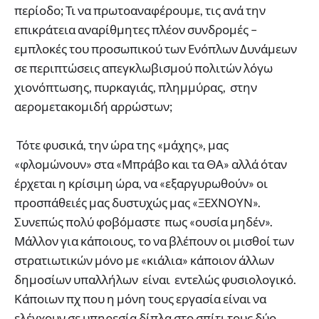
περίοδο; Τι να πρωτοαναφέρουμε, τις ανά την
επικράτεια αναρίθμητες πλέον συνδρομές –
εμπλοκές του προσωπικού των Ενόπλων Δυνάμεων
σε περιπτώσεις απεγκλωβισμού πολιτών λόγω
χιονόπτωσης, πυρκαγιάς, πλημμύρας, στην
αερομετακομιδή αρρώστων;
Τότε φυσικά, την ώρα της «μάχης», μας
«φλομώνουν» στα «Μπράβο και τα ΘΑ» αλλά όταν
έρχεται η κρίσιμη ώρα, να «εξαργυρωθούν» οι
προσπάθειές μας δυστυχώς μας «ΞΕΧΝΟΥΝ».
Συνεπώς πολύ φοβόμαστε πως «ουσία μηδέν».
Μάλλον για κάποιους, το να βλέπουν οι μισθοί των
στρατιωτικών μόνο με «κιάλια» κάποιον άλλων
δημοσίων υπαλλήλων είναι εντελώς φυσιολογικό.
Κάποιων πχ που η μόνη τους εργασία είναι να
ελέγχουν σε υπηρεσία δίπλα στο σπίτι τους δύο