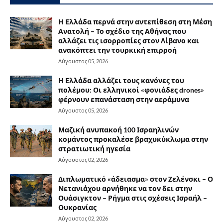
Η Ελλάδα περνά στην αντεπίθεση στη Μέση
Ανατολή – Το σχέδιο της Αθήνας που
αλλάζει τις ισορροπίες στον Λίβανο και
ανακόπτει την τουρκική επιρροή
Αύγουστος 05, 2026
Η Ελλάδα αλλάζει τους κανόνες του
πολέμου: Οι ελληνικοί «φονιάδες drones»
φέρνουν επανάσταση στην αεράμυνα
Αύγουστος 05, 2026
Μαζική ανυπακοή 100 Ισραηλινών
κομάντος προκαλέσε βραχυκύκλωμα στην
στρατιωτική ηγεσία
Αύγουστος 02, 2026
Διπλωματικό «άδειασμα» στον Ζελένσκι – Ο
Νετανιάχου αρνήθηκε να τον δει στην
Ουάσιγκτον – Ρήγμα στις σχέσεις Ισραήλ –
Ουκρανίας
Αύγουστος 02, 2026