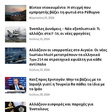
Βίντεο ντοκουμέντο: Η στιγμή που
εμπρηστής βάζει τη φωτιά στο Ρέθυμνο
Αύγουστος 01, 2026
Ένοπλες Δυνάμεις – Νέο εξοπλιστικό: Τι
αλλάζει στα F-16, οι νέες φρεγάτες
Ιούλιος 31, 2026
Αλλάζουν οι ισορροπίες στο Αιγαίο: Οι νέες
SeaHake Mod4 μετατρέπουν τα ελληνικά
Type 214 σε στρατηγικό εφιάλτη για κάθε
αντίπαλο
Ιούλιος 31, 2026
Κατζ προς Ερντογάν: Μην τα βάζεις με το
Ισραήλ γιατί η Τουρκία θα πάθει τα ίδια με
το Ιράν
Ιούλιος 30, 2026
Αλλάζουν εισφορές και παροχές για
Ένστολους