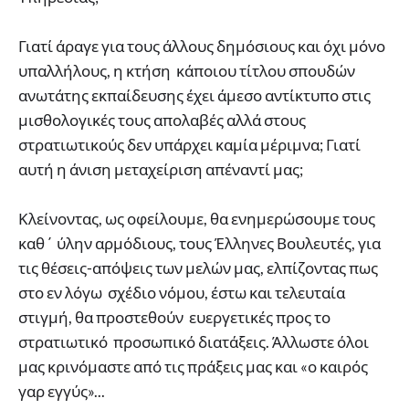
Γιατί άραγε για τους άλλους δημόσιους και όχι μόνο
υπαλλήλους, η κτήση κάποιου τίτλου σπουδών
ανωτάτης εκπαίδευσης έχει άμεσο αντίκτυπο στις
μισθολογικές τους απολαβές αλλά στους
στρατιωτικούς δεν υπάρχει καμία μέριμνα; Γιατί
αυτή η άνιση μεταχείριση απέναντί μας;
Κλείνοντας, ως οφείλουμε, θα ενημερώσουμε τους
καθ΄ ύλην αρμόδιους, τους Έλληνες Βουλευτές, για
τις θέσεις-απόψεις των μελών μας, ελπίζοντας πως
στο εν λόγω σχέδιο νόμου, έστω και τελευταία
στιγμή, θα προστεθούν ευεργετικές προς το
στρατιωτικό προσωπικό διατάξεις. Άλλωστε όλοι
μας κρινόμαστε από τις πράξεις μας και «ο καιρός
γαρ εγγύς»...