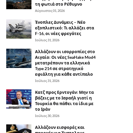
τη φωτιά στο Ρέθυμνο
Αύγουστος 01, 2026
Ένοπλες Δυνάμεις – Νέο
εξοπλιστικό: Τι αλλάζει στα
F-16, οι νέες φρεγάτες
Ιούλιος 31, 2026
Αλλάζουν οι ισορροπίες στο
Αιγαίο: Οι νέες SeaHake Mod4
μετατρέπουν τα ελληνικά
Type 214 σε στρατηγικό
εφιάλτη για κάθε αντίπαλο
Ιούλιος 31, 2026
Κατζ προς Ερντογάν: Μην τα
βάζεις με το Ισραήλ γιατί η
Τουρκία θα πάθει τα ίδια με
το Ιράν
Ιούλιος 30, 2026
Αλλάζουν εισφορές και
παροχές για Ένστολους