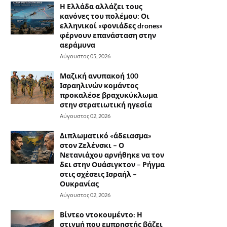
Η Ελλάδα αλλάζει τους
κανόνες του πολέμου: Οι
ελληνικοί «φονιάδες drones»
φέρνουν επανάσταση στην
αεράμυνα
Αύγουστος 05, 2026
Μαζική ανυπακοή 100
Ισραηλινών κομάντος
προκαλέσε βραχυκύκλωμα
στην στρατιωτική ηγεσία
Αύγουστος 02, 2026
Διπλωματικό «άδειασμα»
στον Ζελένσκι – Ο
Νετανιάχου αρνήθηκε να τον
δει στην Ουάσιγκτον – Ρήγμα
στις σχέσεις Ισραήλ –
Ουκρανίας
Αύγουστος 02, 2026
Βίντεο ντοκουμέντο: Η
στιγμή που εμπρηστής βάζει