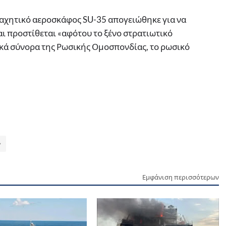
αχητικό αεροσκάφος SU-35 απογειώθηκε για να
ι προστίθεται «αφότου το ξένο στρατιωτικό
κά σύνορα της Ρωσικής Ομοσπονδίας, το ρωσικό
Εμφάνιση περισσότερων