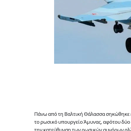
Πάνω από τη Βαλτική Θάλασσα σηκώθηκε 
το ρωσικό υπουργείο Άμυνας, αφότου δύο
την κατεύθυνση των ρωσικών συνόρων αλλ