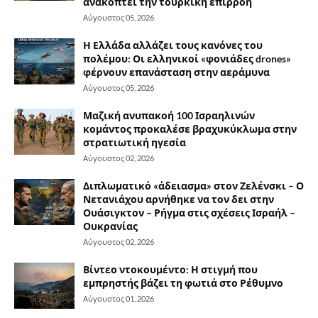
ανακόπτει την τουρκική επιρροή
Αύγουστος 05, 2026
Η Ελλάδα αλλάζει τους κανόνες του
πολέμου: Οι ελληνικοί «φονιάδες drones»
φέρνουν επανάσταση στην αεράμυνα
Αύγουστος 05, 2026
Μαζική ανυπακοή 100 Ισραηλινών
κομάντος προκαλέσε βραχυκύκλωμα στην
στρατιωτική ηγεσία
Αύγουστος 02, 2026
Διπλωματικό «άδειασμα» στον Ζελένσκι – Ο
Νετανιάχου αρνήθηκε να τον δει στην
Ουάσιγκτον – Ρήγμα στις σχέσεις Ισραήλ –
Ουκρανίας
Αύγουστος 02, 2026
Βίντεο ντοκουμέντο: Η στιγμή που
εμπρηστής βάζει τη φωτιά στο Ρέθυμνο
Αύγουστος 01, 2026