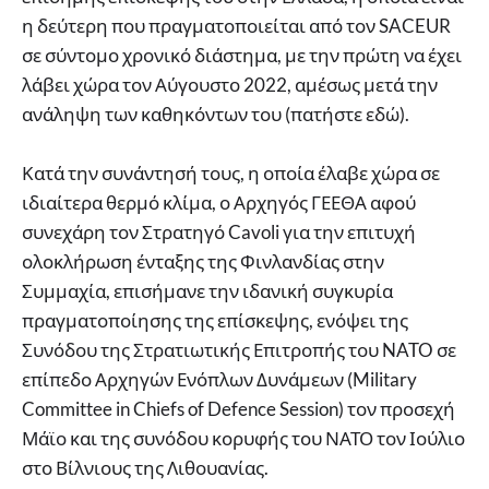
η δεύτερη που πραγματοποιείται από τον SACEUR
σε σύντομο χρονικό διάστημα, με την πρώτη να έχει
λάβει χώρα τον Αύγουστο 2022, αμέσως μετά την
ανάληψη των καθηκόντων του (πατήστε εδώ).
Κατά την συνάντησή τους, η οποία έλαβε χώρα σε
ιδιαίτερα θερμό κλίμα, ο Αρχηγός ΓΕΕΘΑ αφού
συνεχάρη τον Στρατηγό Cavoli για την επιτυχή
ολοκλήρωση ένταξης της Φινλανδίας στην
Συμμαχία, επισήμανε την ιδανική συγκυρία
πραγματοποίησης της επίσκεψης, ενόψει της
Συνόδου της Στρατιωτικής Επιτροπής του NATO σε
επίπεδο Αρχηγών Ενόπλων Δυνάμεων (Military
Committee in Chiefs of Defence Session) τον προσεχή
Μάϊο και της συνόδου κορυφής του ΝΑΤΟ τον Ιούλιο
στο Βίλνιους της Λιθουανίας.