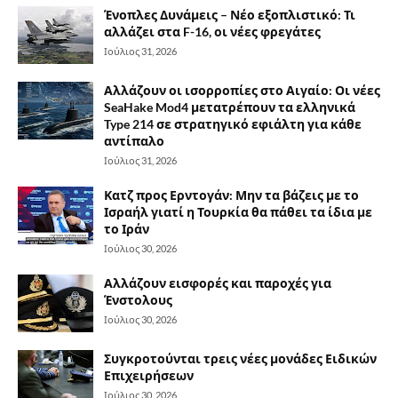
Ένοπλες Δυνάμεις – Νέο εξοπλιστικό: Τι
αλλάζει στα F-16, οι νέες φρεγάτες
Ιούλιος 31, 2026
Αλλάζουν οι ισορροπίες στο Αιγαίο: Οι νέες
SeaHake Mod4 μετατρέπουν τα ελληνικά
Type 214 σε στρατηγικό εφιάλτη για κάθε
αντίπαλο
Ιούλιος 31, 2026
Κατζ προς Ερντογάν: Μην τα βάζεις με το
Ισραήλ γιατί η Τουρκία θα πάθει τα ίδια με
το Ιράν
Ιούλιος 30, 2026
Αλλάζουν εισφορές και παροχές για
Ένστολους
Ιούλιος 30, 2026
Συγκροτούνται τρεις νέες μονάδες Ειδικών
Επιχειρήσεων
Ιούλιος 30, 2026