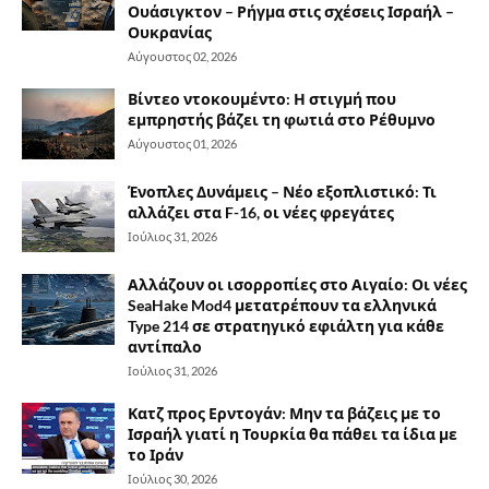
Ουάσιγκτον – Ρήγμα στις σχέσεις Ισραήλ –
Ουκρανίας
Αύγουστος 02, 2026
Βίντεο ντοκουμέντο: Η στιγμή που
εμπρηστής βάζει τη φωτιά στο Ρέθυμνο
Αύγουστος 01, 2026
Ένοπλες Δυνάμεις – Νέο εξοπλιστικό: Τι
αλλάζει στα F-16, οι νέες φρεγάτες
Ιούλιος 31, 2026
Αλλάζουν οι ισορροπίες στο Αιγαίο: Οι νέες
SeaHake Mod4 μετατρέπουν τα ελληνικά
Type 214 σε στρατηγικό εφιάλτη για κάθε
αντίπαλο
Ιούλιος 31, 2026
Κατζ προς Ερντογάν: Μην τα βάζεις με το
Ισραήλ γιατί η Τουρκία θα πάθει τα ίδια με
το Ιράν
Ιούλιος 30, 2026