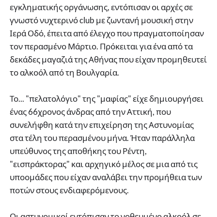
εγκληματικής οργάνωσης, εντόπισαν οι αρχές σε
γνωστό νυχτερινό club με ζωντανή μουσική στην
Ιερά Οδό, έπειτα από έλεγχο που πραγματοποίησαν
τον περασμένο Μάρτιο. Πρόκειται για ένα από τα
δεκάδες μαγαζιά της Αθήνας που είχαν προμηθευτεί
το αλκοόλ από τη Βουλγαρία.
Το... "πελατολόγιο" της "μαφίας" είχε δημιουργήσει
ένας 66χρονος άνδρας από την Αττική, που
συνελήφθη κατά την επιχείρηση της Αστυνομίας
στα τέλη του περασμένου μήνα. Ήταν παράλληλα
υπεύθυνος της αποθήκης του Ρέντη,
"εισπράκτορας" και αρχηγικό μέλος σε μια από τις
υποομάδες που είχαν αναλάβει την προμήθεια των
ποτών στους ενδιαφερόμενους.
Οι αστυνομικοί εντόπισαν το νοθευμένο αλκοόλ σε