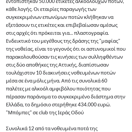
εντοπίστηκαν 50.000 ετικέτες αλκοολούχων ποτών,
κάθε λογής. Οι εταιρίες παραγωγής των
συγκεκριμένων επωνύμων ποτών κλήθηκαν να
εξετάσουν τις ετικέτες και επιβεβαίωσαν αμέσως
στις αρχές ότι πρόκειται για... πλαστογραφία.
Ενδεικτικό του μεγέθους της δράσης της "μαφίας"
της νοθείας, είναι το γεγονός ότι οι αστυνομικοί που
παρακολουθούσαν τις κινήσεις των συλληφθέντων
στις δύο αποθήκες της Αττικής, διαπίστωσαν
τουλάχιστον 10 διακινήσεις νοθευμένων ποτών
μέσα σε ένα μόλις μήνα. Από τις συνολικά 60
παλέτες με αλκοόλ αμφιβόλου ποιότητας που
πέρασαν παράνομα το συγκεκριμένο διάστημα στην
Ελλάδα, το δημόσιο στερήθηκε 434.000 ευρώ.
"Μπόμπες" σε club της Ιεράς Οδού
Συνολικά 12 από τα νοθευμένα ποτά της