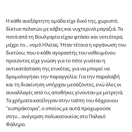
Η κάθε ανεξάρτητη ομάδα είχε δικό της, χωριστό,
δίκτυο πελατών με κάβες και νυχτερινά μαγαζιά. Τα
ποτά από τη Βουλγαρία είχαν φτάσει και νοτιότερα,
μέχρι το... νομό Ηλείας. Ήταν τέτοια η οργάνωση του
δικτύου, που ο κάθε αγοραστής του νοθευμένου
προϊόντος είχε γνώση για το πότε γινόταν η
αντικατάσταση της ετικέτας, για να μπορεί να
δρομολογήσει την παραγγελία. Για την παραλαβή
και τη διακίνηση υπήρχαν μεσάζοντες, ενώ όλες οι
συναλλαγές από τις αποθήκες γίνονταν με μετρητά.
Τα χρήματα κατέληγαν στην τσέπη του 66χρονου
"εισπράκτορα", ο οποίος με αυτά προχωρούσε
στην... ανέγερση πολυκατοικίας στο Παλαιό
Φάληρο.