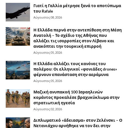
Γιατί η Γαλλία μέτρησε ξανά το αποτύπωμα
του Rafale
Αύγουστος 08, 2026
Η Ελλάδα περνά στην αντεπίθεση στη Μέση
Ανατολή – Το σχέδιο της Αθήνας που
αλλάζει τις ισορροπίες στον Λίβανο και
ανακόπτει την τουρκική επιρροή
Αύγουστος 05, 2026
Η Ελλάδα αλλάζει τους κανόνες του
πολέμου: Οι ελληνικοί «φονιάδες drones»
φέρνουν επανάσταση στην αεράμυνα
Αύγουστος 05, 2026
Μαζική ανυπακοή 100 Ισραηλινών
κομάντος προκαλέσε βραχυκύκλωμα στην
στρατιωτική ηγεσία
Αύγουστος 02, 2026
Διπλωματικό «άδειασμα» στον Ζελένσκι – Ο
Νετανιάχου αρνήθηκε να τον δει στην