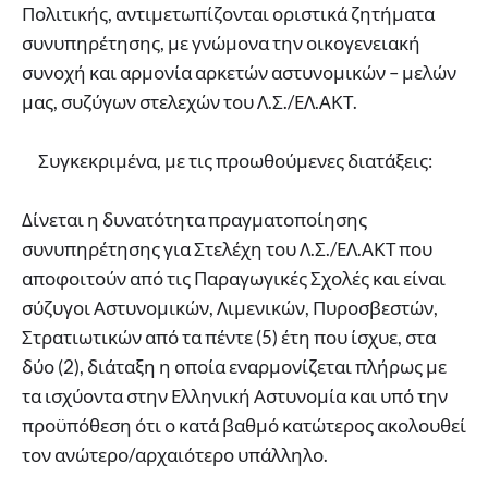
Πολιτικής, αντιμετωπίζονται οριστικά ζητήματα
συνυπηρέτησης, με γνώμονα την οικογενειακή
συνοχή και αρμονία αρκετών αστυνομικών – μελών
μας, συζύγων στελεχών του Λ.Σ./ΕΛ.ΑΚΤ.
Συγκεκριμένα, με τις προωθούμενες διατάξεις:
Δίνεται η δυνατότητα πραγματοποίησης
συνυπηρέτησης για Στελέχη του Λ.Σ./ΕΛ.ΑΚΤ που
αποφοιτούν από τις Παραγωγικές Σχολές και είναι
σύζυγοι Αστυνομικών, Λιμενικών, Πυροσβεστών,
Στρατιωτικών από τα πέντε (5) έτη που ίσχυε, στα
δύο (2), διάταξη η οποία εναρμονίζεται πλήρως με
τα ισχύοντα στην Ελληνική Αστυνομία και υπό την
προϋπόθεση ότι ο κατά βαθμό κατώτερος ακολουθεί
τον ανώτερο/αρχαιότερο υπάλληλο.