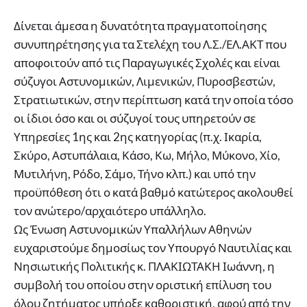
Δίνεται άμεσα η δυνατότητα πραγματοποίησης
συνυπηρέτησης για τα Στελέχη του Λ.Σ./ΕΛ.ΑΚΤ που
αποφοιτούν από τις Παραγωγικές Σχολές και είναι
σύζυγοι Αστυνομικών, Λιμενικών, Πυροσβεστών,
Στρατιωτικών, στην περίπτωση κατά την οποία τόσο
οι ίδιοι όσο και οι σύζυγοί τους υπηρετούν σε
Υπηρεσίες 1ης και 2ης κατηγορίας (π.χ. Ικαρία,
Σκύρο, Αστυπάλαια, Κάσο, Κω, Μήλο, Μύκονο, Χίο,
Μυτιλήνη, Ρόδο, Σάμο, Τήνο κλπ.) και υπό την
προϋπόθεση ότι ο κατά βαθμό κατώτερος ακολουθεί
τον ανώτερο/αρχαιότερο υπάλληλο.
Ως Ένωση Αστυνομικών Υπαλλήλων Αθηνών
ευχαριστούμε δημοσίως τον Υπουργό Ναυτιλίας και
Νησιωτικής Πολιτικής κ. ΠΛΑΚΙΩΤΑΚΗ Ιωάννη, η
συμβολή του οποίου στην οριστική επίλυση του
όλου ζητήματος υπήρξε καθοριστική, αφού από την