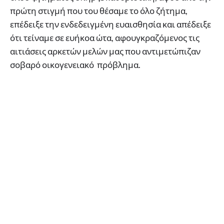
πρώτη στιγμή που του θέσαμε το όλο ζήτημα,
επέδειξε την ενδεδειγμένη ευαισθησία και απέδειξε
ότι τείναμε σε ευήκοα ώτα, αφουγκραζόμενος τις
αιτιάσεις αρκετών μελών μας που αντιμετώπιζαν
σοβαρό οικογενειακό πρόβλημα.