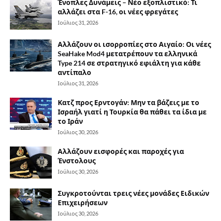
Ένοπλες Δυνάμεις – Νέο εξοπλιστικό: Τι
αλλάζει στα F-16, οι νέες φρεγάτες
Ιούλιος 31, 2026
Αλλάζουν οι ισορροπίες στο Αιγαίο: Οι νέες
SeaHake Mod4 μετατρέπουν τα ελληνικά
Type 214 σε στρατηγικό εφιάλτη για κάθε
αντίπαλο
Ιούλιος 31, 2026
Κατζ προς Ερντογάν: Μην τα βάζεις με το
Ισραήλ γιατί η Τουρκία θα πάθει τα ίδια με
το Ιράν
Ιούλιος 30, 2026
Αλλάζουν εισφορές και παροχές για
Ένστολους
Ιούλιος 30, 2026
Συγκροτούνται τρεις νέες μονάδες Ειδικών
Επιχειρήσεων
Ιούλιος 30, 2026