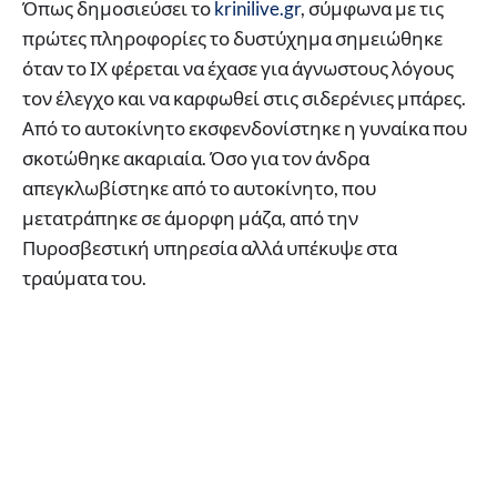
Όπως δημοσιεύσει το
krinilive.gr
, σύμφωνα με τις
πρώτες πληροφορίες το δυστύχημα σημειώθηκε
όταν το ΙΧ φέρεται να έχασε για άγνωστους λόγους
τον έλεγχο και να καρφωθεί στις σιδερένιες μπάρες.
Από το αυτοκίνητο εκσφενδονίστηκε η γυναίκα που
σκοτώθηκε ακαριαία. Όσο για τον άνδρα
απεγκλωβίστηκε από το αυτοκίνητο, που
μετατράπηκε σε άμορφη μάζα, από την
Πυροσβεστική υπηρεσία αλλά υπέκυψε στα
τραύματα του.