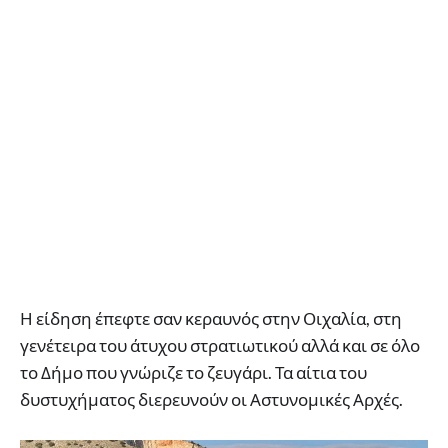
Η είδηση έπεφτε σαν κεραυνός στην Οιχαλία, στη
γενέτειρα του άτυχου στρατιωτικού αλλά και σε όλο
το Δήμο που γνώριζε το ζευγάρι. Τα αίτια του
δυστυχήματος διερευνούν οι Αστυνομικές Αρχές.