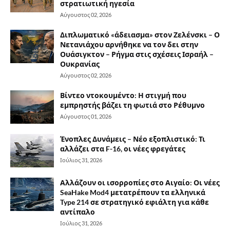
στρατιωτική ηγεσία
Αύγουστος 02, 2026
Διπλωματικό «άδειασμα» στον Ζελένσκι – Ο
Νετανιάχου αρνήθηκε να τον δει στην
Ουάσιγκτον – Ρήγμα στις σχέσεις Ισραήλ –
Ουκρανίας
Αύγουστος 02, 2026
Βίντεο ντοκουμέντο: Η στιγμή που
εμπρηστής βάζει τη φωτιά στο Ρέθυμνο
Αύγουστος 01, 2026
Ένοπλες Δυνάμεις – Νέο εξοπλιστικό: Τι
αλλάζει στα F-16, οι νέες φρεγάτες
Ιούλιος 31, 2026
Αλλάζουν οι ισορροπίες στο Αιγαίο: Οι νέες
SeaHake Mod4 μετατρέπουν τα ελληνικά
Type 214 σε στρατηγικό εφιάλτη για κάθε
αντίπαλο
Ιούλιος 31, 2026