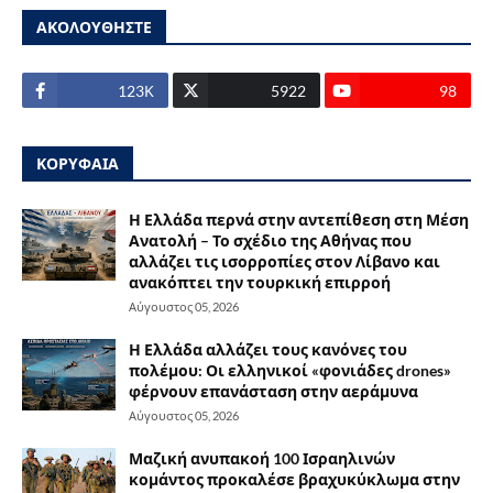
ΑΚΟΛΟΥΘΗΣΤΕ
123Κ
5922
98
ΚΟΡΥΦΑΙΑ
Η Ελλάδα περνά στην αντεπίθεση στη Μέση
Ανατολή – Το σχέδιο της Αθήνας που
αλλάζει τις ισορροπίες στον Λίβανο και
ανακόπτει την τουρκική επιρροή
Αύγουστος 05, 2026
Η Ελλάδα αλλάζει τους κανόνες του
πολέμου: Οι ελληνικοί «φονιάδες drones»
φέρνουν επανάσταση στην αεράμυνα
Αύγουστος 05, 2026
Μαζική ανυπακοή 100 Ισραηλινών
κομάντος προκαλέσε βραχυκύκλωμα στην