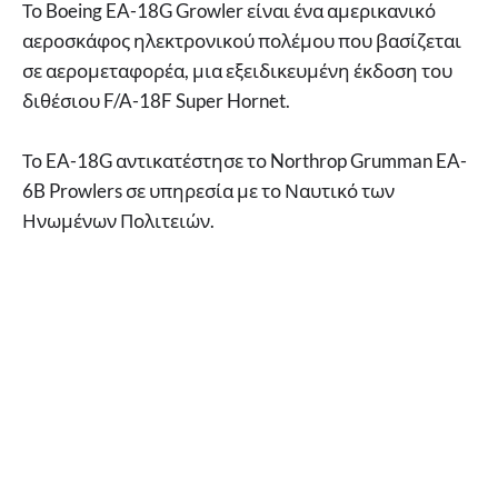
Το Boeing EA-18G Growler είναι ένα αμερικανικό
αεροσκάφος ηλεκτρονικού πολέμου που βασίζεται
σε αερομεταφορέα, μια εξειδικευμένη έκδοση του
διθέσιου F/A-18F Super Hornet.
Το EA-18G αντικατέστησε το Northrop Grumman EA-
6B Prowlers σε υπηρεσία με το Ναυτικό των
Ηνωμένων Πολιτειών.