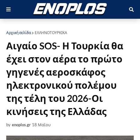
Αρχική σελίδα
ΕΛΛΗΝΟΤΟΥΡΚΙΚΑ
Αιγαίο SOS- Η Τουρκία θα
έχει στον αέρα το πρώτο
γηγενές αεροσκάφος
ηλεκτρονικού πολέμου
της τέλη του 2026-Οι
κινήσεις της Ελλάδας
by
enoplos.gr
18 Μαΐου