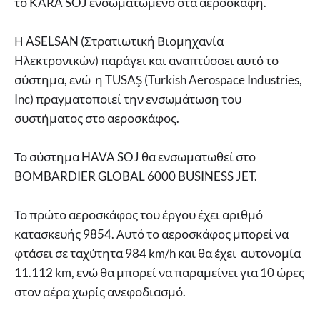
το KARA SOJ ενσωματωμένο στα αεροσκάφη.
Η ASELSAN (Στρατιωτική Βιομηχανία
Ηλεκτρονικών) παράγει και αναπτύσσει αυτό το
σύστημα, ενώ η TUSAŞ (Turkish Aerospace Industries,
Inc) πραγματοποιεί την ενσωμάτωση του
συστήματος στο αεροσκάφος.
Το σύστημα HAVA SOJ θα ενσωματωθεί στο
BOMBARDIER GLOBAL 6000 BUSINESS JET.
Το πρώτο αεροσκάφος του έργου έχει αριθμό
κατασκευής 9854. Αυτό το αεροσκάφος μπορεί να
φτάσει σε ταχύτητα 984 km/h και θα έχει αυτονομία
11.112 km, ενώ θα μπορεί να παραμείνει για 10 ώρες
στον αέρα χωρίς ανεφοδιασμό.