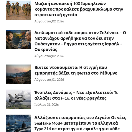
Μαζική ανυπακοή 100 Ισραηλινών
κομάντος προκαλέσε βραχυκύκλωμα στην
στρατιωτική ηγεσία
Αύγουστος 02, 2026
Διπλωματικό «άδειασμα» στον Ζελένσκι – Ο
Νετανιάχου αρνήθηκε να τον δει στην
Ουάσιγκτον – Ρήγμα στις σχέσεις Ισραήλ –
Ουκρανίας
Αύγουστος 02, 2026
Βίντεο ντοκουμέντο: Η στιγμή που
εμπρηστής βάζει τη φωτιά στο Ρέθυμνο
Αύγουστος 01, 2026
Ένοπλες Δυνάμεις – Νέο εξοπλιστικό: Τι
αλλάζει στα F-16, οι νέες φρεγάτες
Ιούλιος 31, 2026
Αλλάζουν οι ισορροπίες στο Αιγαίο: Οι νέες
SeaHake Mod4 μετατρέπουν τα ελληνικά
Type 214 σε στρατηγικό εφιάλτη για κάθε