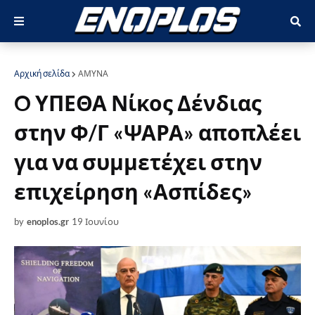
Αρχική σελίδα
ΑΜΥΝΑ
O ΥΠΕΘΑ Νίκος Δένδιας
στην Φ/Γ «ΨΑΡΑ» αποπλέει
για να συμμετέχει στην
επιχείρηση «Ασπίδες»
by
enoplos.gr
19 Ιουνίου