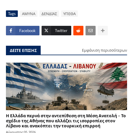
Tags
ΑΜΥΝΑ
ΔΕΝΔΙΑΣ
ΥΠΕΘΑ
Facebook
Twitter
ΔΕΙΤΕ ΕΠΙΣΗΣ
Εμφάνιση περισσότερων
Η Ελλάδα περνά στην αντεπίθεση στη Μέση Ανατολή – Το
σχέδιο της Αθήνας που αλλάζει τις ισορροπίες στον
Λίβανο και ανακόπτει την τουρκική επιρροή
Αύγουστος 05, 2026