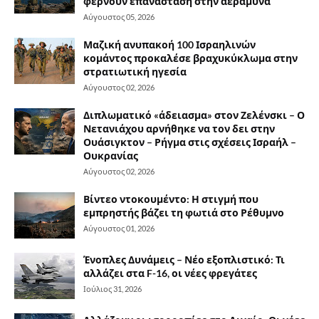
φέρνουν επανάσταση στην αεράμυνα
Αύγουστος 05, 2026
Μαζική ανυπακοή 100 Ισραηλινών
κομάντος προκαλέσε βραχυκύκλωμα στην
στρατιωτική ηγεσία
Αύγουστος 02, 2026
Διπλωματικό «άδειασμα» στον Ζελένσκι – Ο
Νετανιάχου αρνήθηκε να τον δει στην
Ουάσιγκτον – Ρήγμα στις σχέσεις Ισραήλ –
Ουκρανίας
Αύγουστος 02, 2026
Βίντεο ντοκουμέντο: Η στιγμή που
εμπρηστής βάζει τη φωτιά στο Ρέθυμνο
Αύγουστος 01, 2026
Ένοπλες Δυνάμεις – Νέο εξοπλιστικό: Τι
αλλάζει στα F-16, οι νέες φρεγάτες
Ιούλιος 31, 2026