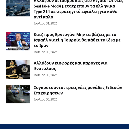
Αλλάζουν οι ισορροπίες στο Αιγαίο: Οι νέες
SeaHake Mod4 μετατρέπουν τα ελληνικά
Type 214 σε στρατηγικό εφιάλτη για κάθε
αντίπαλο
Ιούλιος 31, 2026
Κατζ προς Ερντογάν: Μην τα βάζεις με το
Ισραήλ γιατί η Τουρκία θα πάθει τα ίδια με
το Ιράν
Ιούλιος 30, 2026
Αλλάζουν εισφορές και παροχές για
Ένστολους
Ιούλιος 30, 2026
Συγκροτούνται τρεις νέες μονάδες Ειδικών
Επιχειρήσεων
Ιούλιος 30, 2026