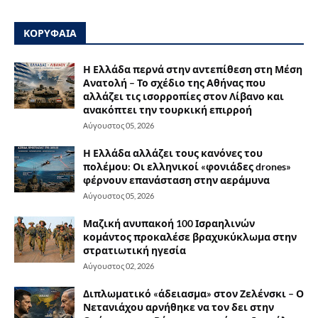
ΚΟΡΥΦΑΙΑ
Η Ελλάδα περνά στην αντεπίθεση στη Μέση
Ανατολή – Το σχέδιο της Αθήνας που
αλλάζει τις ισορροπίες στον Λίβανο και
ανακόπτει την τουρκική επιρροή
Αύγουστος 05, 2026
Η Ελλάδα αλλάζει τους κανόνες του
πολέμου: Οι ελληνικοί «φονιάδες drones»
φέρνουν επανάσταση στην αεράμυνα
Αύγουστος 05, 2026
Μαζική ανυπακοή 100 Ισραηλινών
κομάντος προκαλέσε βραχυκύκλωμα στην
στρατιωτική ηγεσία
Αύγουστος 02, 2026
Διπλωματικό «άδειασμα» στον Ζελένσκι – Ο
Νετανιάχου αρνήθηκε να τον δει στην