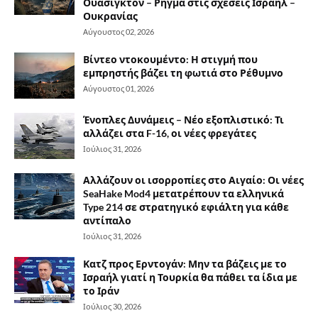
Ουάσιγκτον – Ρήγμα στις σχέσεις Ισραήλ –
Ουκρανίας
Αύγουστος 02, 2026
Βίντεο ντοκουμέντο: Η στιγμή που
εμπρηστής βάζει τη φωτιά στο Ρέθυμνο
Αύγουστος 01, 2026
Ένοπλες Δυνάμεις – Νέο εξοπλιστικό: Τι
αλλάζει στα F-16, οι νέες φρεγάτες
Ιούλιος 31, 2026
Αλλάζουν οι ισορροπίες στο Αιγαίο: Οι νέες
SeaHake Mod4 μετατρέπουν τα ελληνικά
Type 214 σε στρατηγικό εφιάλτη για κάθε
αντίπαλο
Ιούλιος 31, 2026
Κατζ προς Ερντογάν: Μην τα βάζεις με το
Ισραήλ γιατί η Τουρκία θα πάθει τα ίδια με
το Ιράν
Ιούλιος 30, 2026