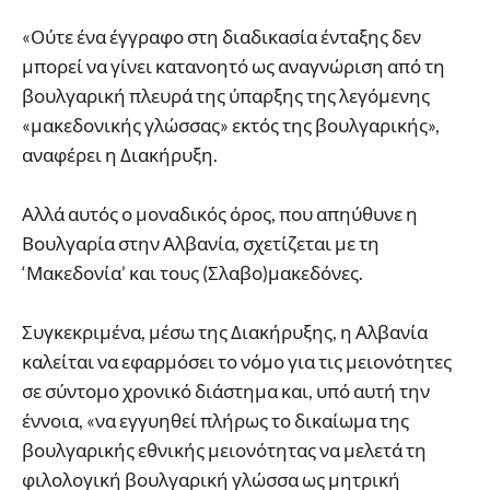
«Ούτε ένα έγγραφο στη διαδικασία ένταξης δεν
μπορεί να γίνει κατανοητό ως αναγνώριση από τη
βουλγαρική πλευρά της ύπαρξης της λεγόμενης
«μακεδονικής γλώσσας» εκτός της βουλγαρικής»,
αναφέρει η Διακήρυξη.
Αλλά αυτός ο μοναδικός όρος, που απηύθυνε η
Βουλγαρία στην Αλβανία, σχετίζεται με τη
‘Μακεδονία’ και τους (Σλαβο)μακεδόνες.
Συγκεκριμένα, μέσω της Διακήρυξης, η Αλβανία
καλείται να εφαρμόσει το νόμο για τις μειονότητες
σε σύντομο χρονικό διάστημα και, υπό αυτή την
έννοια, «να εγγυηθεί πλήρως το δικαίωμα της
βουλγαρικής εθνικής μειονότητας να μελετά τη
φιλολογική βουλγαρική γλώσσα ως μητρική