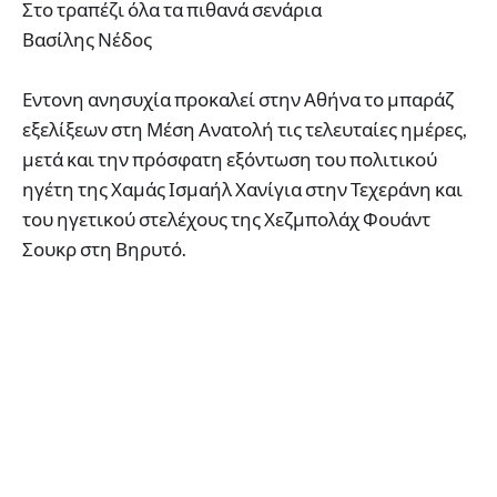
Στο τραπέζι όλα τα πιθανά σενάρια
Βασίλης Νέδος
Εντονη ανησυχία προκαλεί στην Αθήνα το μπαράζ
εξελίξεων στη Μέση Ανατολή τις τελευταίες ημέρες,
μετά και την πρόσφατη εξόντωση του πολιτικού
ηγέτη της Χαμάς Ισμαήλ Χανίγια στην Τεχεράνη και
του ηγετικού στελέχους της Χεζμπολάχ Φουάντ
Σουκρ στη Βηρυτό.