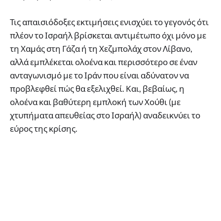
Τις απαισιόδοξες εκτιμήσεις ενισχύει το γεγονός ότι
πλέον το Ισραήλ βρίσκεται αντιμέτωπο όχι μόνο με
τη Χαμάς στη Γάζα ή τη Χεζμπολάχ στον Λίβανο,
αλλά εμπλέκεται ολοένα και περισσότερο σε έναν
ανταγωνισμό με το Ιράν που είναι αδύνατον να
προβλεφθεί πώς θα εξελιχθεί. Και, βεβαίως, η
ολοένα και βαθύτερη εμπλοκή των Χούθι (με
χτυπήματα απευθείας στο Ισραήλ) αναδεικνύει το
εύρος της κρίσης.