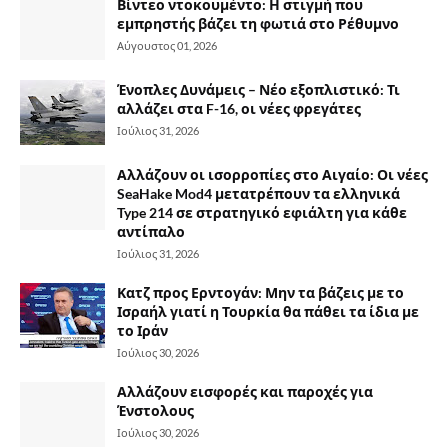
Βίντεο ντοκουμέντο: Η στιγμή που
εμπρηστής βάζει τη φωτιά στο Ρέθυμνο
Αύγουστος 01, 2026
Ένοπλες Δυνάμεις – Νέο εξοπλιστικό: Τι
αλλάζει στα F-16, οι νέες φρεγάτες
Ιούλιος 31, 2026
Αλλάζουν οι ισορροπίες στο Αιγαίο: Οι νέες
SeaHake Mod4 μετατρέπουν τα ελληνικά
Type 214 σε στρατηγικό εφιάλτη για κάθε
αντίπαλο
Ιούλιος 31, 2026
Κατζ προς Ερντογάν: Μην τα βάζεις με το
Ισραήλ γιατί η Τουρκία θα πάθει τα ίδια με
το Ιράν
Ιούλιος 30, 2026
Αλλάζουν εισφορές και παροχές για
Ένστολους
Ιούλιος 30, 2026