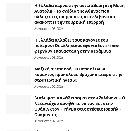
Η Ελλάδα περνά στην αντεπίθεση στη Μέση
Ανατολή – Το σχέδιο της Αθήνας που
αλλάζει τις ισορροπίες στον Λίβανο και
ανακόπτει την τουρκική επιρροή
Αύγουστος 05, 2026
Η Ελλάδα αλλάζει τους κανόνες του
πολέμου: Οι ελληνικοί «φονιάδες drones»
φέρνουν επανάσταση στην αεράμυνα
Αύγουστος 05, 2026
Μαζική ανυπακοή 100 Ισραηλινών
κομάντος προκαλέσε βραχυκύκλωμα στην
στρατιωτική ηγεσία
Αύγουστος 02, 2026
Διπλωματικό «άδειασμα» στον Ζελένσκι – Ο
Νετανιάχου αρνήθηκε να τον δει στην
Ουάσιγκτον – Ρήγμα στις σχέσεις Ισραήλ –
Ουκρανίας
Αύγουστος 02, 2026