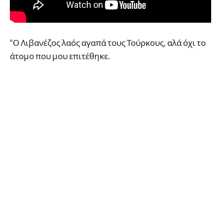
“Ο Λιβανέζος λαός αγαπά τους Τούρκους, αλά όχι το
άτομο που μου επιτέθηκε.