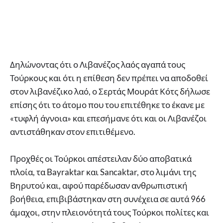
Δηλώνοντας ότι ο Λιβανέζος λαός αγαπά τους
Τούρκους και ότι η επίθεση δεν πρέπει να αποδοθεί
στον λιβανέζικο λαό, ο Σερτάς Μουράτ Κότς δήλωσε
επίσης ότι το άτομο που του επιτέθηκε το έκανε με
«τυφλή άγνοια» και επεσήμανε ότι και οι Λιβανέζοι
αντιστάθηκαν στον επιτιθέμενο.
Προχθές οι Τούρκοι απέστειλαν δύο αποβατικά
πλοία, τα Bayraktar και Sancaktar, στο λιμάνι της
Βηρυτού και, αφού παρέδωσαν ανθρωπιστική
βοήθεια, επιβιβάστηκαν στη συνέχεια σε αυτά 966
άμαχοι, στην πλειονότητά τους Τούρκοι πολίτες και