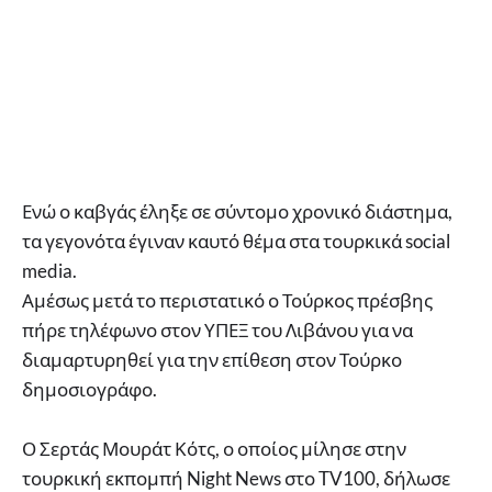
Ενώ ο καβγάς έληξε σε σύντομο χρονικό διάστημα,
τα γεγονότα έγιναν καυτό θέμα στα τουρκικά social
media.
Αμέσως μετά το περιστατικό ο Τούρκος πρέσβης
πήρε τηλέφωνο στον ΥΠΕΞ του Λιβάνου για να
διαμαρτυρηθεί για την επίθεση στον Τούρκο
δημοσιογράφο.
Ο Σερτάς Μουράτ Κότς, ο οποίος μίλησε στην
τουρκική εκπομπή Night News στο TV100, δήλωσε