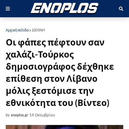
Αρχική σελίδα
ΔΙΕΘΝΗ
Οι φάπες πέφτουν σαν
χαλάζι-Τούρκος
δημοσιογράφος δέχθηκε
επίθεση στον Λίβανο
μόλις ξεστόμισε την
εθνικότητα του (Βίντεο)
by
enoplos.gr
14 Οκτωβρίου