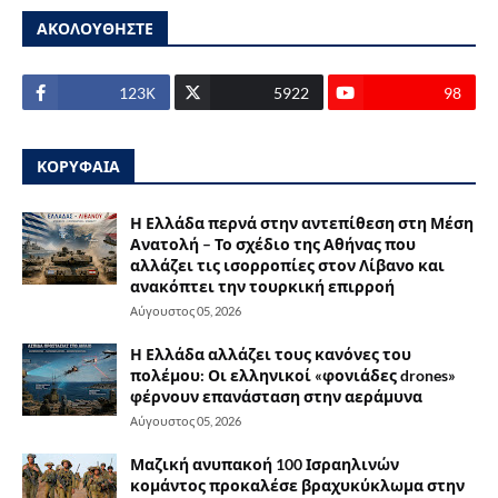
ΑΚΟΛΟΥΘΗΣΤΕ
123Κ
5922
98
ΚΟΡΥΦΑΙΑ
Η Ελλάδα περνά στην αντεπίθεση στη Μέση
Ανατολή – Το σχέδιο της Αθήνας που
αλλάζει τις ισορροπίες στον Λίβανο και
ανακόπτει την τουρκική επιρροή
Αύγουστος 05, 2026
Η Ελλάδα αλλάζει τους κανόνες του
πολέμου: Οι ελληνικοί «φονιάδες drones»
φέρνουν επανάσταση στην αεράμυνα
Αύγουστος 05, 2026
Μαζική ανυπακοή 100 Ισραηλινών
κομάντος προκαλέσε βραχυκύκλωμα στην