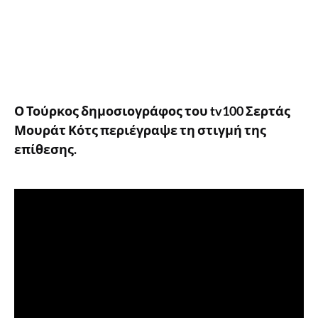
Ο Τούρκος δημοσιογράφος του tv100 Σερτάς
Μουράτ Κότς περιέγραψε τη στιγμή της
επίθεσης.