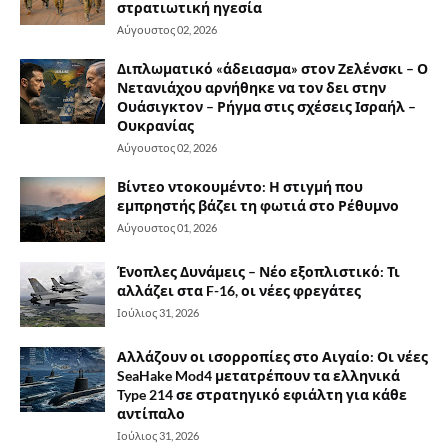
στρατιωτική ηγεσία
Αύγουστος 02, 2026
Διπλωματικό «άδειασμα» στον Ζελένσκι – Ο
Νετανιάχου αρνήθηκε να τον δει στην
Ουάσιγκτον – Ρήγμα στις σχέσεις Ισραήλ –
Ουκρανίας
Αύγουστος 02, 2026
Βίντεο ντοκουμέντο: Η στιγμή που
εμπρηστής βάζει τη φωτιά στο Ρέθυμνο
Αύγουστος 01, 2026
Ένοπλες Δυνάμεις – Νέο εξοπλιστικό: Τι
αλλάζει στα F-16, οι νέες φρεγάτες
Ιούλιος 31, 2026
Αλλάζουν οι ισορροπίες στο Αιγαίο: Οι νέες
SeaHake Mod4 μετατρέπουν τα ελληνικά
Type 214 σε στρατηγικό εφιάλτη για κάθε
αντίπαλο
Ιούλιος 31, 2026