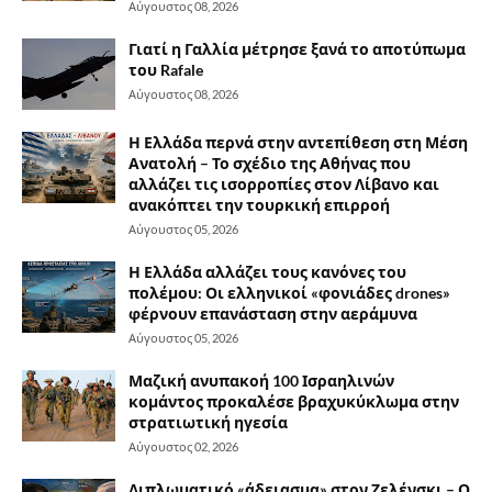
Αύγουστος 08, 2026
Γιατί η Γαλλία μέτρησε ξανά το αποτύπωμα
του Rafale
Αύγουστος 08, 2026
Η Ελλάδα περνά στην αντεπίθεση στη Μέση
Ανατολή – Το σχέδιο της Αθήνας που
αλλάζει τις ισορροπίες στον Λίβανο και
ανακόπτει την τουρκική επιρροή
Αύγουστος 05, 2026
Η Ελλάδα αλλάζει τους κανόνες του
πολέμου: Οι ελληνικοί «φονιάδες drones»
φέρνουν επανάσταση στην αεράμυνα
Αύγουστος 05, 2026
Μαζική ανυπακοή 100 Ισραηλινών
κομάντος προκαλέσε βραχυκύκλωμα στην
στρατιωτική ηγεσία
Αύγουστος 02, 2026
Διπλωματικό «άδειασμα» στον Ζελένσκι – Ο