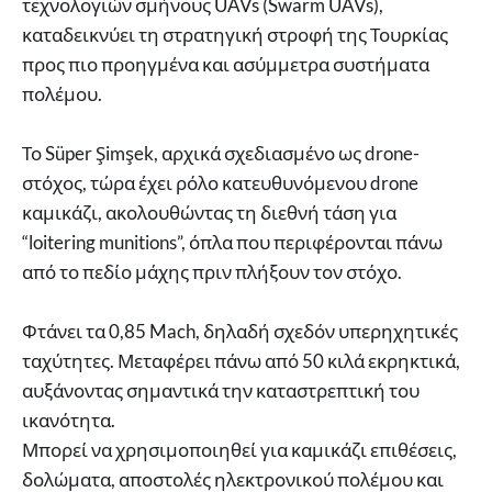
τεχνολογιών σμήνους UAVs (Swarm UAVs),
καταδεικνύει τη στρατηγική στροφή της Τουρκίας
προς πιο προηγμένα και ασύμμετρα συστήματα
πολέμου.
Το Süper Şimşek, αρχικά σχεδιασμένο ως drone-
στόχος, τώρα έχει ρόλο κατευθυνόμενου drone
καμικάζι, ακολουθώντας τη διεθνή τάση για
“loitering munitions”, όπλα που περιφέρονται πάνω
από το πεδίο μάχης πριν πλήξουν τον στόχο.
Φτάνει τα 0,85 Mach, δηλαδή σχεδόν υπερηχητικές
ταχύτητες. Μεταφέρει πάνω από 50 κιλά εκρηκτικά,
αυξάνοντας σημαντικά την καταστρεπτική του
ικανότητα.
Μπορεί να χρησιμοποιηθεί για καμικάζι επιθέσεις,
δολώματα, αποστολές ηλεκτρονικού πολέμου και