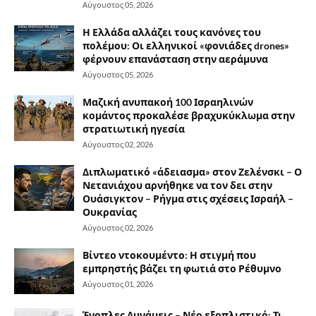
Αύγουστος 05, 2026
Η Ελλάδα αλλάζει τους κανόνες του
πολέμου: Οι ελληνικοί «φονιάδες drones»
φέρνουν επανάσταση στην αεράμυνα
Αύγουστος 05, 2026
Μαζική ανυπακοή 100 Ισραηλινών
κομάντος προκαλέσε βραχυκύκλωμα στην
στρατιωτική ηγεσία
Αύγουστος 02, 2026
Διπλωματικό «άδειασμα» στον Ζελένσκι – Ο
Νετανιάχου αρνήθηκε να τον δει στην
Ουάσιγκτον – Ρήγμα στις σχέσεις Ισραήλ –
Ουκρανίας
Αύγουστος 02, 2026
Βίντεο ντοκουμέντο: Η στιγμή που
εμπρηστής βάζει τη φωτιά στο Ρέθυμνο
Αύγουστος 01, 2026
Ένοπλες Δυνάμεις – Νέο εξοπλιστικό: Τι