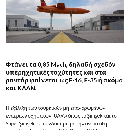
Φτάνει τα 0,85 Mach, δηλαδή σχεδόν
υπερηχητικές ταχύτητες και στα
ραντάρ φαίνεται ως F-16, F-35 ή ακόμα
και KAAN.
Η εξέλιξη των τουρκικών μη επανδρωμένων
εναέριων οχημάτων (UAVs) όπως το Şimşek και το
Süper Şimşek, σε συνδυασμό με την ανάπτυξη