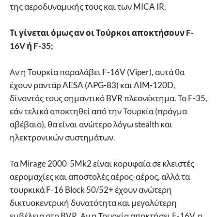
της αεροδυναμικής τους και των MICA IR.
Τι γίνεται όμως αν οι Τούρκοι αποκτήσουν F-
16V ή F-35;
Αν η Τουρκία παραλάβει F-16V (Viper), αυτά θα
έχουν ραντάρ AESA (APG-83) και AIM-120D,
δίνοντάς τους σημαντικό BVR πλεονέκτημα. Το F-35,
εάν τελικά αποκτηθεί από την Τουρκία (πράγμα
αβέβαιο), θα είναι ανώτερο λόγω stealth και
ηλεκτρονικών συστημάτων.
Τα Mirage 2000-5Mk2 είναι κορυφαία σε κλειστές
αερομαχίες και αποστολές αέρος-αέρος, αλλά τα
τουρκικά F-16 Block 50/52+ έχουν ανώτερη
δικτυοκεντρική δυνατότητα και μεγαλύτερη
εμβέλεια στο BVR. Αν η Τουρκία αποκτήσει F-16V, η