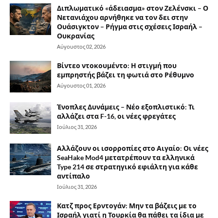
Διπλωματικό «άδειασμα» στον Ζελένσκι – Ο
Νετανιάχου αρνήθηκε να τον δει στην
Ουάσιγκτον – Ρήγμα στις σχέσεις Ισραήλ –
Ουκρανίας
Αύγουστος 02, 2026
Βίντεο ντοκουμέντο: Η στιγμή που
εμπρηστής βάζει τη φωτιά στο Ρέθυμνο
Αύγουστος 01, 2026
Ένοπλες Δυνάμεις – Νέο εξοπλιστικό: Τι
αλλάζει στα F-16, οι νέες φρεγάτες
Ιούλιος 31, 2026
Αλλάζουν οι ισορροπίες στο Αιγαίο: Οι νέες
SeaHake Mod4 μετατρέπουν τα ελληνικά
Type 214 σε στρατηγικό εφιάλτη για κάθε
αντίπαλο
Ιούλιος 31, 2026
Κατζ προς Ερντογάν: Μην τα βάζεις με το
Ισραήλ γιατί η Τουρκία θα πάθει τα ίδια με