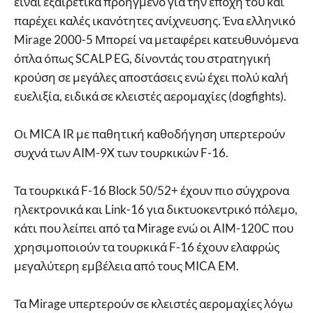
είναι εξαιρετικά προηγμένο για την εποχή του και
παρέχει καλές ικανότητες ανίχνευσης. Ένα ελληνικό
Mirage 2000-5 Μπορεί να μεταφέρει κατευθυνόμενα
όπλα όπως SCALP EG, δίνοντάς του στρατηγική
κρούση σε μεγάλες αποστάσεις ενώ έχει πολύ καλή
ευελιξία, ειδικά σε κλειστές αερομαχίες (dogfights).
Οι MICA IR με παθητική καθοδήγηση υπερτερούν
συχνά των AIM-9X των τουρκικών F-16.
Τα τουρκικά F-16 Block 50/52+ έχουν πιο σύγχρονα
ηλεκτρονικά και Link-16 για δικτυοκεντρικό πόλεμο,
κάτι που λείπει από τα Mirage ενώ οι AIM-120C που
χρησιμοποιούν τα τουρκικά F-16 έχουν ελαφρώς
μεγαλύτερη εμβέλεια από τους MICA EM.
Τα Mirage υπερτερούν σε κλειστές αερομαχίες λόγω