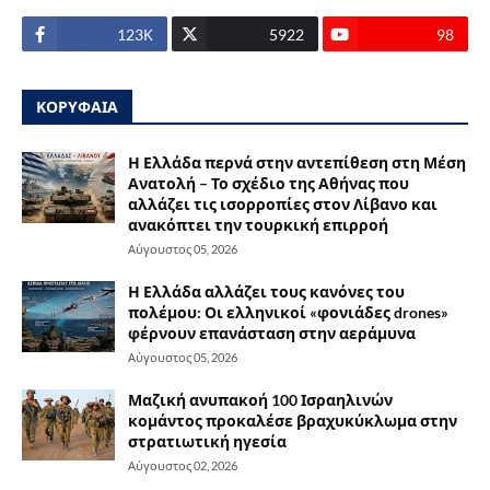
123Κ
5922
98
ΚΟΡΥΦΑΙΑ
Η Ελλάδα περνά στην αντεπίθεση στη Μέση
Ανατολή – Το σχέδιο της Αθήνας που
αλλάζει τις ισορροπίες στον Λίβανο και
ανακόπτει την τουρκική επιρροή
Αύγουστος 05, 2026
Η Ελλάδα αλλάζει τους κανόνες του
πολέμου: Οι ελληνικοί «φονιάδες drones»
φέρνουν επανάσταση στην αεράμυνα
Αύγουστος 05, 2026
Μαζική ανυπακοή 100 Ισραηλινών
κομάντος προκαλέσε βραχυκύκλωμα στην
στρατιωτική ηγεσία
Αύγουστος 02, 2026