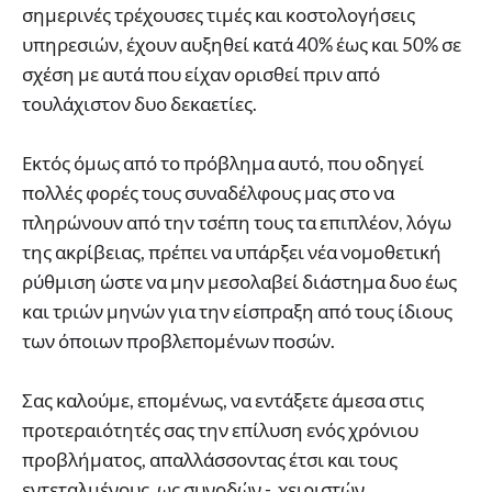
σημερινές τρέχουσες τιμές και κοστολογήσεις
υπηρεσιών, έχουν αυξηθεί κατά 40% έως και 50% σε
σχέση με αυτά που είχαν ορισθεί πριν από
τουλάχιστον δυο δεκαετίες.
Εκτός όμως από το πρόβλημα αυτό, που οδηγεί
πολλές φορές τους συναδέλφους μας στο να
πληρώνουν από την τσέπη τους τα επιπλέον, λόγω
της ακρίβειας, πρέπει να υπάρξει νέα νομοθετική
ρύθμιση ώστε να μην μεσολαβεί διάστημα δυο έως
και τριών μηνών για την είσπραξη από τους ίδιους
των όποιων προβλεπομένων ποσών.
Σας καλούμε, επομένως, να εντάξετε άμεσα στις
προτεραιότητές σας την επίλυση ενός χρόνιου
προβλήματος, απαλλάσσοντας έτσι και τους
εντεταλμένους, ως συνοδών - χειριστών