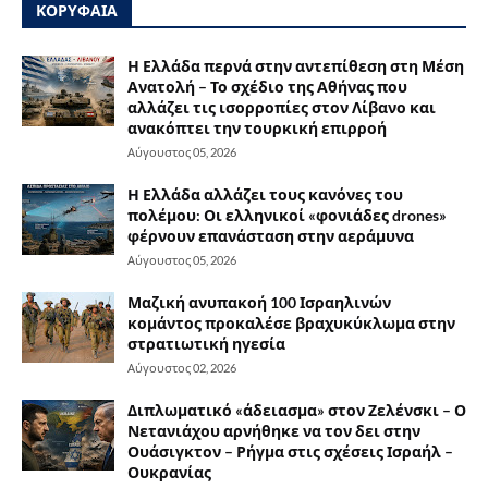
ΚΟΡΥΦΑΙΑ
Η Ελλάδα περνά στην αντεπίθεση στη Μέση
Ανατολή – Το σχέδιο της Αθήνας που
αλλάζει τις ισορροπίες στον Λίβανο και
ανακόπτει την τουρκική επιρροή
Αύγουστος 05, 2026
Η Ελλάδα αλλάζει τους κανόνες του
πολέμου: Οι ελληνικοί «φονιάδες drones»
φέρνουν επανάσταση στην αεράμυνα
Αύγουστος 05, 2026
Μαζική ανυπακοή 100 Ισραηλινών
κομάντος προκαλέσε βραχυκύκλωμα στην
στρατιωτική ηγεσία
Αύγουστος 02, 2026
Διπλωματικό «άδειασμα» στον Ζελένσκι – Ο
Νετανιάχου αρνήθηκε να τον δει στην
Ουάσιγκτον – Ρήγμα στις σχέσεις Ισραήλ –
Ουκρανίας