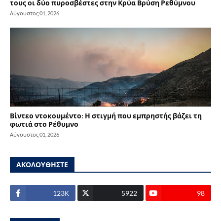
τους οι δύο πυροσβέστες στην Κρύα Βρύση Ρεθύμνου
Αύγουστος 01, 2026
Βίντεο ντοκουμέντο: Η στιγμή που εμπρηστής βάζει τη
φωτιά στο Ρέθυμνο
Αύγουστος 01, 2026
ΑΚΟΛΟΥΘΗΣΤΕ
123Κ
5922
98