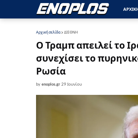
ΑΡΧΙΚ
Αρχική σελίδα
ΔΙΕΘΝΗ
Ο Τραμπ απειλεί το Ι
συνεχίσει το πυρηνικ
Ρωσία
by
enoplos.gr
29 Ιουνίου