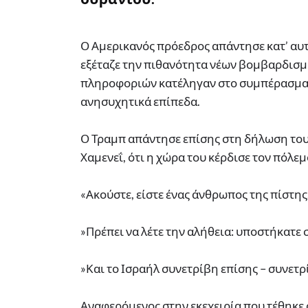
Ο Αμερικανός πρόεδρος απάντησε κατ’ αυ
εξέταζε την πιθανότητα νέων βομβαρδισμ
πληροφοριών κατέληγαν στο συμπέρασμα ό
ανησυχητικά επίπεδα.
Ο Τραμπ απάντησε επίσης στη δήλωση του
Χαμενεΐ, ότι η χώρα του κέρδισε τον πόλεμ
«Ακούστε, είστε ένας άνθρωπος της πίστης
»Πρέπει να λέτε την αλήθεια: υποστήκατε 
»Και το Ισραήλ συνετρίβη επίσης – συνετρί
Αναφερόμενος στην εκεχειρία που τέθηκε σ