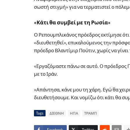
σωστή στιγμή» για να τερματιστεί ο πόλεμ
«Κάτι θα συμβεί με τη Ρωσία»
Ο Ρεπουμπλικάνος πρόεδρος εκτίμησε ότι 
«διευθετηθεί», επικαλούμενος την πρόσφα
πρόεδρο Βλαντίμιρ Πούτιν, χωρίς να γίνει
«Εργαζόμαστε πάνω σε αυτό. Ο πρόεδρος 
με το Ιράν.
»Απάντησα, κάνε μου τη χάρη. Εγώ θα χειρι
διευθετήσουμε. Και νομίζω ότι κάτι θα συ
Tags
ΔΙΕΘΝΗ
ΗΠΑ
ΤΡΑΜΠ
Facebook
Twitter