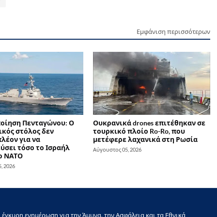
Εμφάνιση περισσότερων
οίηση Πενταγώνου: Ο
Ουκρανικά drones επιτέθηκαν σε
ικός στόλος δεν
τουρκικό πλοίο Ro-Ro, που
λέον για να
μετέφερε λαχανικά στη Ρωσία
ύσει τόσο το Ισραήλ
Αύγουστος 05, 2026
το ΝΑΤΟ
, 2026
έγκυρη ενημέρωση για την Άμυνα, την Ασφάλεια και τα Εθνικά