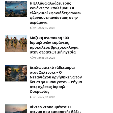
Η Ελλάδα αλλάζει τους
κανόνες του πολέμου: Οι
ελληνικοί «φονιάδες drones»
φέρνουν επανάσταση στην
αεράμυνα
Αύγουστος 05, 2026
Μαζική ανυπακοή 100
Ισραηλινών κομάντος
προκαλέσε βραχυκύκλωμα
στην στρατιωτική ηγεσία
Αύγουστος 02, 2026
Διπλωματικό «άδειασμα»
στον Ζελένσκι – Ο
Νετανιάχου αρνήθηκε να τον
δει στην Ουάσιγκτον – Ρήγμα
στις σχέσεις Ισραήλ –
Ουκρανίας
Αύγουστος 02, 2026
Βίντεο ντοκουμέντο: Η
στιγμή που εμπρηστής βάζει