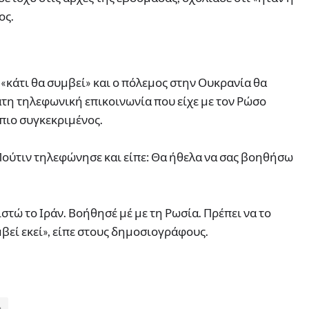
ος.
«κάτι θα συμβεί» και ο πόλεμος στην Ουκρανία θα
τη τηλεφωνική επικοινωνία που είχε με τον Ρώσο
 πιο συγκεκριμένος.
Πούτιν τηλεφώνησε και είπε: Θα ήθελα να σας βοηθήσω
στώ το Ιράν. Βοήθησέ μέ με τη Ρωσία. Πρέπει να το
μβεί εκεί», είπε στους δημοσιογράφους.