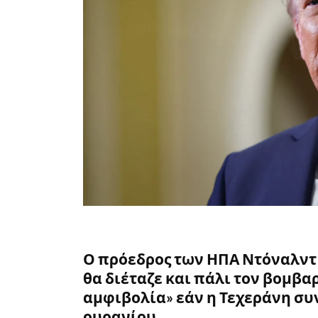
Ο πρόεδρος των ΗΠΑ Ντόναλντ 
θα διέταζε και πάλι τον βομβα
αμφιβολία» εάν η Τεχεράνη σ
ουρανίου.