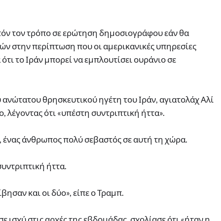
τόν τον τρόπο σε ερώτηση δημοσιογράφου εάν θα
ών στην περίπτωση που οι αμερικανικές υπηρεσίες
τι το Ιράν μπορεί να εμπλουτίσει ουράνιο σε
 ανώτατου θρησκευτικού ηγέτη του Ιράν, αγιατολάχ Αλί
ο, λέγοντας ότι «υπέστη συντριπτική ήττα».
, ένας άνθρωπος πολύ σεβαστός σε αυτή τη χώρα.
συντριπτική ήττα.
βησαν και οι δύο», είπε ο Τραμπ.
ε ισχύ στις αρχές της εβδομάδας, σχολίασε ότι «ήταν η