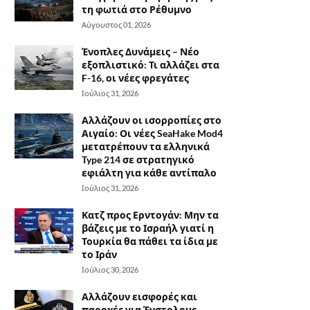
τη φωτιά στο Ρέθυμνο
Αύγουστος 01, 2026
Ένοπλες Δυνάμεις – Νέο
εξοπλιστικό: Τι αλλάζει στα
F-16, οι νέες φρεγάτες
Ιούλιος 31, 2026
Αλλάζουν οι ισορροπίες στο
Αιγαίο: Οι νέες SeaHake Mod4
μετατρέπουν τα ελληνικά
Type 214 σε στρατηγικό
εφιάλτη για κάθε αντίπαλο
Ιούλιος 31, 2026
Κατζ προς Ερντογάν: Μην τα
βάζεις με το Ισραήλ γιατί η
Τουρκία θα πάθει τα ίδια με
το Ιράν
Ιούλιος 30, 2026
Αλλάζουν εισφορές και
παροχές για Ένστολους