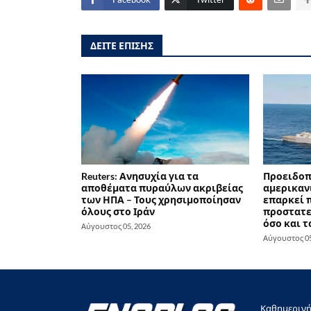
ΔΕΙΤΕ ΕΠΙΣΗΣ
Reuters: Ανησυχία για τα
Προειδοπ
αποθέματα πυραύλων ακριβείας
αμερικαν
των ΗΠΑ – Τους χρησιμοποίησαν
επαρκεί π
όλους στο Ιράν
προστατε
όσο και 
Αύγουστος 05, 2026
Αύγουστος 05
Καθημερινή 