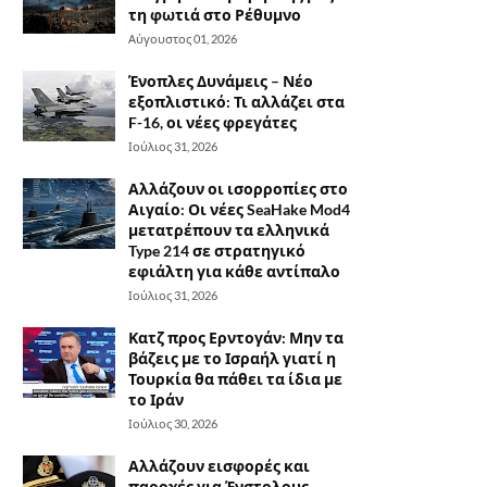
τη φωτιά στο Ρέθυμνο
Αύγουστος 01, 2026
Ένοπλες Δυνάμεις – Νέο
εξοπλιστικό: Τι αλλάζει στα
F-16, οι νέες φρεγάτες
Ιούλιος 31, 2026
Αλλάζουν οι ισορροπίες στο
Αιγαίο: Οι νέες SeaHake Mod4
μετατρέπουν τα ελληνικά
Type 214 σε στρατηγικό
εφιάλτη για κάθε αντίπαλο
Ιούλιος 31, 2026
Κατζ προς Ερντογάν: Μην τα
βάζεις με το Ισραήλ γιατί η
Τουρκία θα πάθει τα ίδια με
το Ιράν
Ιούλιος 30, 2026
Αλλάζουν εισφορές και
παροχές για Ένστολους