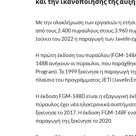
και την ικανοποίησης της αυξ
Με την ολοκλήρωση των εργασιών η ετήσι
από τους 2.400 πυραύλους στους 3.960 πυ
Ιούνιο του 2022 η παραγωγή των Javelin 
Η πρώτη έκδοση του πυραύλου (FGM-148A)
148B ανήκουν οι πύραυλοι, που παράχθηκα
Program). To 1999 ξεκίνησε η παραγωγή τ
πλαίσιο του προγράμματος JETI (Javelin En
Η έκδοση FGM-148D είναι η εξαγωγική έ
πύραυλος έχει νέα ηλεκτρονικά συστήματα
ξεκίνησε το 2017. Η έκδοση FGM-148F εν
παραγωγή της ξεκίνησε το 2020.