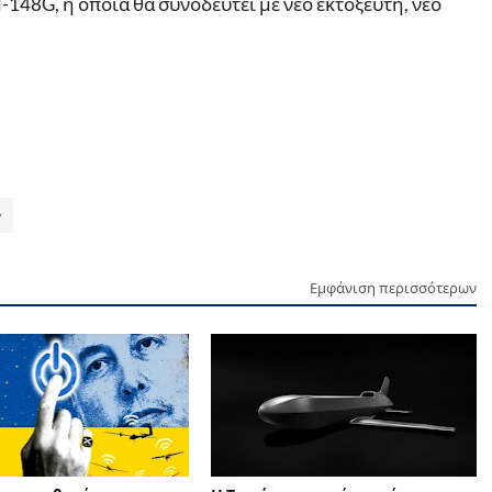
148G, η οποία θα συνοδευτεί με νέο εκτοξευτή, νέο
Εμφάνιση περισσότερων