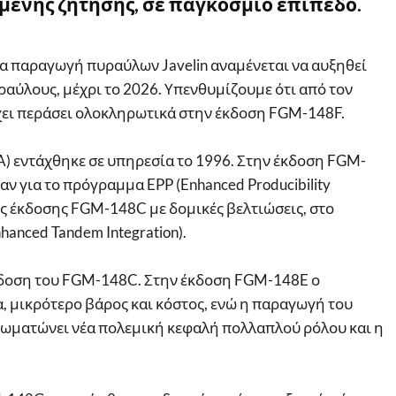
ημένης ζήτησης, σε παγκόσμιο επίπεδο.
α παραγωγή πυραύλων Javelin αναμένεται να αυξηθεί
ραύλους, μέχρι το 2026. Υπενθυμίζουμε ότι από τον
έχει περάσει ολοκληρωτικά στην έκδοση FGM-148F.
 εντάχθηκε σε υπηρεσία το 1996. Στην έκδοση FGM-
ν για το πρόγραμμα EPP (Enhanced Producibility
ης έκδοσης FGM-148C με δομικές βελτιώσεις, στο
hanced Tandem Integration).
κδοση του FGM-148C. Στην έκδοση FGM-148E ο
, μικρότερο βάρος και κόστος, ενώ η παραγωγή του
σωματώνει νέα πολεμική κεφαλή πολλαπλού ρόλου και η