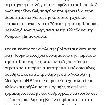
στρατηγική απειλή για την ασφάλεια του Ισραήλ. Ο
αναλυτής Shay Gal, σε άρθρο που φέρει ιδιαίτερη
βαρύτητα, εισηγείται την κατάρτιση σχεδίου
έκτακτης ανάγκης για το βόρειο τμήμα της Κύπρου,
με ενδεχόμενη συνεργασία με την Ελλάδα και την
Κυπριακή Δημοκρατία.
Στο επίκεντρο της ανάλυσης βρίσκεται η εκτίμηση
ότι η Τουρκία ενισχύει συστηματικά την παρουσία
της στα Κατεχόμενα, με υποδομές, ραντάρ και
στρατό που μπορεί να μετατραπεί, υπό ορισμένες
συνθήκες, σε εστία πρόκλησης στην Ανατολική
Μεσόγειο. «Η Βόρεια Κύπρος (Κατεχόμενα) είναι
πλέον και πρόβλημα του Ισραήλ», αναφέρεται
χαρακτηριστικά, με τον αρθρογράφο να τονίζει ότι
εφόσον η απειλή υπερβεί ένα «κρίσιμο όριο», το