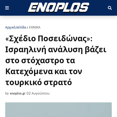
Αρχική σελίδα
ΕΘΝΙΚΑ
«Σχέδιο Ποσειδώνας»:
Ισραηλινή ανάλυση βάζει
στο στόχαστρο τα
Κατεχόμενα και τον
τουρκικό στρατό
by
enoplos.gr
02 Αυγούστου