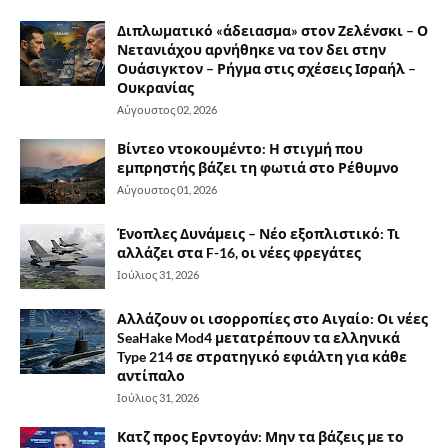
Διπλωματικό «άδειασμα» στον Ζελένσκι – Ο
Νετανιάχου αρνήθηκε να τον δει στην
Ουάσιγκτον – Ρήγμα στις σχέσεις Ισραήλ –
Ουκρανίας
Αύγουστος 02, 2026
Βίντεο ντοκουμέντο: Η στιγμή που
εμπρηστής βάζει τη φωτιά στο Ρέθυμνο
Αύγουστος 01, 2026
Ένοπλες Δυνάμεις – Νέο εξοπλιστικό: Τι
αλλάζει στα F-16, οι νέες φρεγάτες
Ιούλιος 31, 2026
Αλλάζουν οι ισορροπίες στο Αιγαίο: Οι νέες
SeaHake Mod4 μετατρέπουν τα ελληνικά
Type 214 σε στρατηγικό εφιάλτη για κάθε
αντίπαλο
Ιούλιος 31, 2026
Κατζ προς Ερντογάν: Μην τα βάζεις με το