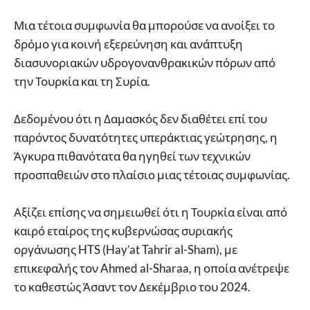
Μια τέτοια συμφωνία θα μπορούσε να ανοίξει το
δρόμο για κοινή εξερεύνηση και ανάπτυξη
διασυνοριακών υδρογονανθρακικών πόρων από
την Τουρκία και τη Συρία.
Δεδομένου ότι η Δαμασκός δεν διαθέτει επί του
παρόντος δυνατότητες υπεράκτιας γεώτρησης, η
Άγκυρα πιθανότατα θα ηγηθεί των τεχνικών
προσπαθειών στο πλαίσιο μιας τέτοιας συμφωνίας.
Αξίζει επίσης να σημειωθεί ότι η Τουρκία είναι από
καιρό εταίρος της κυβερνώσας συριακής
οργάνωσης HTS (Hay’at Tahrir al-Sham), με
επικεφαλής τον Ahmed al-Sharaa, η οποία ανέτρεψε
το καθεστώς Άσαντ τον Δεκέμβριο του 2024.