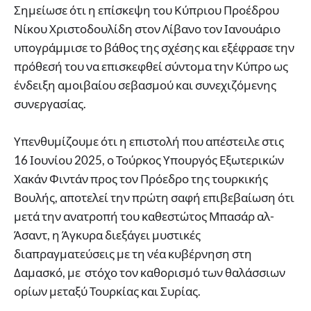
Σημείωσε ότι η επίσκεψη του Κύπριου Προέδρου
Νίκου Χριστοδουλίδη στον Λίβανο τον Ιανουάριο
υπογράμμισε το βάθος της σχέσης και εξέφρασε την
πρόθεσή του να επισκεφθεί σύντομα την Κύπρο ως
ένδειξη αμοιβαίου σεβασμού και συνεχιζόμενης
συνεργασίας.
Υπενθυμίζουμε ότι η επιστολή που απέστειλε στις
16 Ιουνίου 2025, ο Τούρκος Υπουργός Εξωτερικών
Χακάν Φιντάν προς τον Πρόεδρο της τουρκικής
Βουλής, αποτελεί την πρώτη σαφή επιβεβαίωση ότι
μετά την ανατροπή του καθεστώτος Μπασάρ αλ-
Άσαντ, η Άγκυρα διεξάγει μυστικές
διαπραγματεύσεις με τη νέα κυβέρνηση στη
Δαμασκό, με στόχο τον καθορισμό των θαλάσσιων
ορίων μεταξύ Τουρκίας και Συρίας.