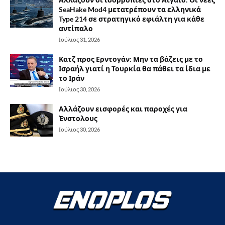
SeaHake Mod4 μετατρέπουν τα ελληνικά
Type 214 σε στρατηγικό εφιάλτη για κάθε
αντίπαλο
Ιούλιος 31, 2026
Κατζ προς Ερντογάν: Μην τα βάζεις με το
Ισραήλ γιατί η Τουρκία θα πάθει τα ίδια με
το Ιράν
Ιούλιος 30, 2026
Αλλάζουν εισφορές και παροχές για
Ένστολους
Ιούλιος 30, 2026