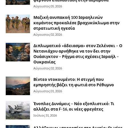
Αύγουστος 05, 2026
Μαζική ανυπακοή 100 Ισραηλινών
κομάντος προκαλέσε βραχυκύκλωμα στην
στρατιωτική ηγεσία
Αύγουστος 02, 2026
Διπλωματικό «άδειασμα» στον Ζελένσκι – Ο
Νετανιάχου αρνήθηκε να τον δει στην
Ουάσιγκτον – Ρήγμα στις σχέσεις Ισραήλ –
Ουκρανίας
Αύγουστος 02, 2026
Βίντεο ντοκουμέντο: Η στιγμή που
εμπρηστής βάζει τη φωτιά στο Ρέθυμνο
Αύγουστος 01, 2026
Ένοπλες Δυνάμεις – Νέο εξοπλιστικό: Τι
αλλάζει στα F-16, οι νέες φρεγάτες
Ιούλιος 31, 2026
Αλλάζουν οι ισορροπίες στο Αιγαίο: Οι νέες