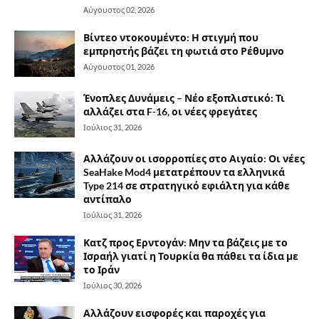
Αύγουστος 02, 2026
Βίντεο ντοκουμέντο: Η στιγμή που
εμπρηστής βάζει τη φωτιά στο Ρέθυμνο
Αύγουστος 01, 2026
Ένοπλες Δυνάμεις – Νέο εξοπλιστικό: Τι
αλλάζει στα F-16, οι νέες φρεγάτες
Ιούλιος 31, 2026
Αλλάζουν οι ισορροπίες στο Αιγαίο: Οι νέες
SeaHake Mod4 μετατρέπουν τα ελληνικά
Type 214 σε στρατηγικό εφιάλτη για κάθε
αντίπαλο
Ιούλιος 31, 2026
Κατζ προς Ερντογάν: Μην τα βάζεις με το
Ισραήλ γιατί η Τουρκία θα πάθει τα ίδια με
το Ιράν
Ιούλιος 30, 2026
Αλλάζουν εισφορές και παροχές για