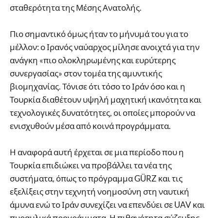
σταθερότητα της Μέσης Ανατολής.
Πιο σημαντικό όμως ήταν το μήνυμά του για το
μέλλον: ο Ιρανός ναύαρχος μίλησε ανοιχτά για την
ανάγκη «πιο ολοκληρωμένης και ευρύτερης
συνεργασίας» στον τομέα της αμυντικής
βιομηχανίας. Τόνισε ότι τόσο το Ιράν όσο και η
Τουρκία διαθέτουν υψηλή μαχητική ικανότητα και
τεχνολογικές δυνατότητες, οι οποίες μπορούν να
ενισχυθούν μέσα από κοινά προγράμματα.
Η αναφορά αυτή έρχεται σε μια περίοδο που η
Τουρκία επιδιώκει να προβάλλει τα νέα της
συστήματα, όπως το πρόγραμμα GÜRZ και τις
εξελίξεις στην τεχνητή νοημοσύνη στη ναυτική
άμυνα ενώ το Ιράν συνεχίζει να επενδύει σε UAV και
πυραυλικά προγράμματα. Η πιθανότητα σύζευξης