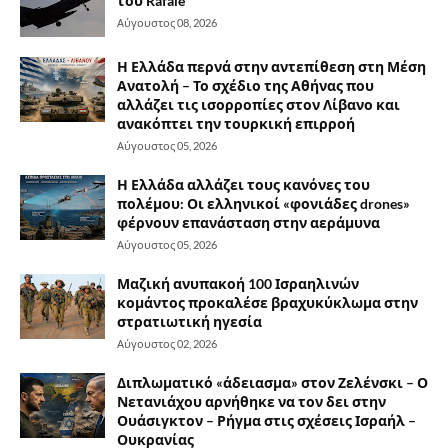
του Rafale
Αύγουστος 08, 2026
Η Ελλάδα περνά στην αντεπίθεση στη Μέση
Ανατολή – Το σχέδιο της Αθήνας που
αλλάζει τις ισορροπίες στον Λίβανο και
ανακόπτει την τουρκική επιρροή
Αύγουστος 05, 2026
Η Ελλάδα αλλάζει τους κανόνες του
πολέμου: Οι ελληνικοί «φονιάδες drones»
φέρνουν επανάσταση στην αεράμυνα
Αύγουστος 05, 2026
Μαζική ανυπακοή 100 Ισραηλινών
κομάντος προκαλέσε βραχυκύκλωμα στην
στρατιωτική ηγεσία
Αύγουστος 02, 2026
Διπλωματικό «άδειασμα» στον Ζελένσκι – Ο
Νετανιάχου αρνήθηκε να τον δει στην
Ουάσιγκτον – Ρήγμα στις σχέσεις Ισραήλ –
Ουκρανίας