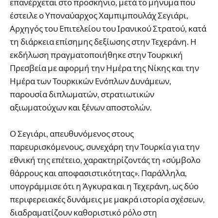
επανέρχεται στο προσκήνιο, μετά το μήνυμα που
έστειλε ο Υποναύαρχος Χαμπιμπουλάχ Σεγιάρι,
Αρχηγός του Επιτελείου του Ιρανικού Στρατού, κατά
τη διάρκεια επίσημης δεξίωσης στην Τεχεράνη. Η
εκδήλωση πραγματοποιήθηκε στην Τουρκική
Πρεσβεία με αφορμή την Ημέρα της Νίκης και την
Ημέρα των Τουρκικών Ενόπλων Δυνάμεων,
παρουσία διπλωματών, στρατιωτικών
αξιωματούχων και ξένων αποστολών.
Ο Σεγιάρι, απευθυνόμενος στους
παρευρισκόμενους, συνεχάρη την Τουρκία για την
εθνική της επέτειο, χαρακτηρίζοντάς τη «σύμβολο
θάρρους και αποφασιστικότητας». Παράλληλα,
υπογράμμισε ότι η Άγκυρα και η Τεχεράνη, ως δύο
περιφερειακές δυνάμεις με μακρά ιστορία σχέσεων,
διαδραματίζουν καθοριστικό ρόλο στη