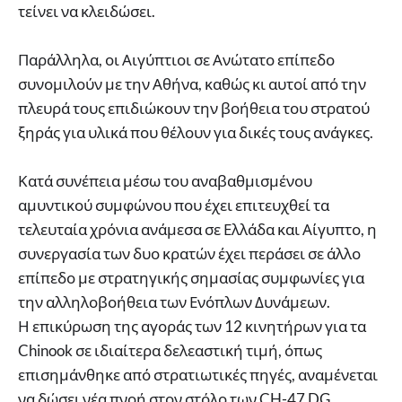
τείνει να κλειδώσει.
Παράλληλα, οι Αιγύπτιοι σε Ανώτατο επίπεδο
συνομιλούν με την Αθήνα, καθώς κι αυτοί από την
πλευρά τους επιδιώκουν την βοήθεια του στρατού
ξηράς για υλικά που θέλουν για δικές τους ανάγκες.
Κατά συνέπεια μέσω του αναβαθμισμένου
αμυντικού συμφώνου που έχει επιτευχθεί τα
τελευταία χρόνια ανάμεσα σε Ελλάδα και Αίγυπτο, η
συνεργασία των δυο κρατών έχει περάσει σε άλλο
επίπεδο με στρατηγικής σημασίας συμφωνίες για
την αλληλοβοήθεια των Ενόπλων Δυνάμεων.
Η επικύρωση της αγοράς των 12 κινητήρων για τα
Chinook σε ιδιαίτερα δελεαστική τιμή, όπως
επισημάνθηκε από στρατιωτικές πηγές, αναμένεται
να δώσει νέα πνοή στον στόλο των CH-47 DG.