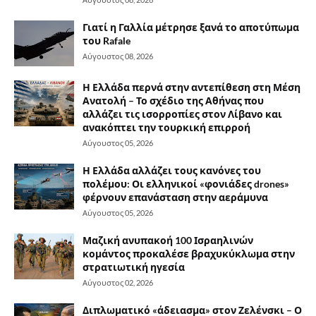
Γιατί η Γαλλία μέτρησε ξανά το αποτύπωμα
του Rafale
Αύγουστος 08, 2026
Η Ελλάδα περνά στην αντεπίθεση στη Μέση
Ανατολή – Το σχέδιο της Αθήνας που
αλλάζει τις ισορροπίες στον Λίβανο και
ανακόπτει την τουρκική επιρροή
Αύγουστος 05, 2026
Η Ελλάδα αλλάζει τους κανόνες του
πολέμου: Οι ελληνικοί «φονιάδες drones»
φέρνουν επανάσταση στην αεράμυνα
Αύγουστος 05, 2026
Μαζική ανυπακοή 100 Ισραηλινών
κομάντος προκαλέσε βραχυκύκλωμα στην
στρατιωτική ηγεσία
Αύγουστος 02, 2026
Διπλωματικό «άδειασμα» στον Ζελένσκι – Ο