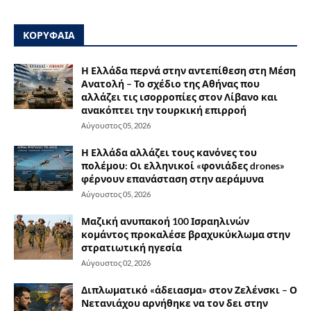
ΚΟΡΥΦΑΙΑ
Η Ελλάδα περνά στην αντεπίθεση στη Μέση
Ανατολή – Το σχέδιο της Αθήνας που
αλλάζει τις ισορροπίες στον Λίβανο και
ανακόπτει την τουρκική επιρροή
Αύγουστος 05, 2026
Η Ελλάδα αλλάζει τους κανόνες του
πολέμου: Οι ελληνικοί «φονιάδες drones»
φέρνουν επανάσταση στην αεράμυνα
Αύγουστος 05, 2026
Μαζική ανυπακοή 100 Ισραηλινών
κομάντος προκαλέσε βραχυκύκλωμα στην
στρατιωτική ηγεσία
Αύγουστος 02, 2026
Διπλωματικό «άδειασμα» στον Ζελένσκι – Ο
Νετανιάχου αρνήθηκε να τον δει στην