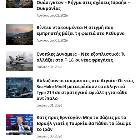
Ουάσιγκτον – Ρήγμα στις σχέσεις Ισραήλ –
Ουκρανίας
Αύγουστος 02, 2026
Βίντεο ντοκουμέντο: Η στιγμή που
εμπρηστής βάζει τη φωτιά στο Ρέθυμνο
Αύγουστος 01, 2026
Ένοπλες Δυνάμεις – Νέο εξοπλιστικό: Τι
αλλάζει στα F-16, οι νέες φρεγάτες
Ιούλιος 31, 2026
Αλλάζουν οι ισορροπίες στο Αιγαίο: Οι νέες
SeaHake Mod4 μετατρέπουν τα ελληνικά
Type 214 σε στρατηγικό εφιάλτη για κάθε
αντίπαλο
Ιούλιος 31, 2026
Κατζ προς Ερντογάν: Μην τα βάζεις με το
Ισραήλ γιατί η Τουρκία θα πάθει τα ίδια με
το Ιράν
Ιούλιος 30, 2026