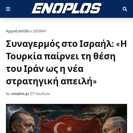
Αρχική σελίδα
ΔΙΕΘΝΗ
Συναγερμός στο Ισραήλ: «Η
Τουρκία παίρνει τη θέση
του Ιράν ως η νέα
στρατηγική απειλή»
by
enoplos.gr
07 Ιουλίου