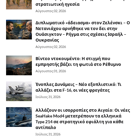
στρατιωτική ηγεσία
Αύγουστος 02, 2026
Διπλωματικό «άδειασμα» στον Ζελένσκι – Ο
Νετανιάχου αρνήθηκε να τον δει στην
Ουάσιγκτον – Ρήγμα στις σχέσεις Ισραήλ –
Ουκρανίας
Αύγουστος 02, 2026
Βίντεο ντοκουμέντο: Η στιγμή που
εμπρηστής βάζει τη φωτιά στο Ρέθυμνο
Αύγουστος 01, 2026
Ένοπλες Δυνάμεις – Νέο εξοπλιστικό: Τι
αλλάζει στα F-16, οι νέες φρεγάτες
Ιούλιος 31, 2026
Αλλάζουν οι ισορροπίες στο Αιγαίο: Οι νέες
SeaHake Mod4 μετατρέπουν τα ελληνικά
Type 214 σε στρατηγικό εφιάλτη για κάθε
αντίπαλο
Ιούλιος 31, 2026