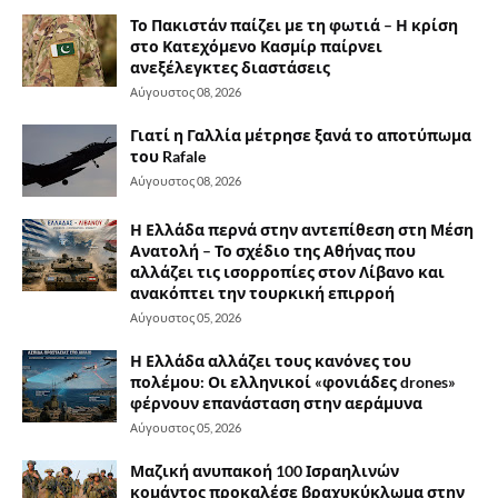
Το Πακιστάν παίζει με τη φωτιά – Η κρίση
στο Κατεχόμενο Κασμίρ παίρνει
ανεξέλεγκτες διαστάσεις
Αύγουστος 08, 2026
Γιατί η Γαλλία μέτρησε ξανά το αποτύπωμα
του Rafale
Αύγουστος 08, 2026
Η Ελλάδα περνά στην αντεπίθεση στη Μέση
Ανατολή – Το σχέδιο της Αθήνας που
αλλάζει τις ισορροπίες στον Λίβανο και
ανακόπτει την τουρκική επιρροή
Αύγουστος 05, 2026
Η Ελλάδα αλλάζει τους κανόνες του
πολέμου: Οι ελληνικοί «φονιάδες drones»
φέρνουν επανάσταση στην αεράμυνα
Αύγουστος 05, 2026
Μαζική ανυπακοή 100 Ισραηλινών
κομάντος προκαλέσε βραχυκύκλωμα στην