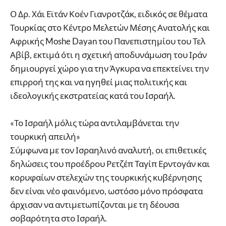
Ο Δρ. Χάι Εϊτάν Κοέν Γιανροτζάκ, ειδικός σε θέματα
Τουρκίας στο Κέντρο Μελετών Μέσης Ανατολής και
Αφρικής Moshe Dayan του Πανεπιστημίου του Τελ
Αβίβ, εκτιμά ότι η σχετική αποδυνάμωση του Ιράν
δημιουργεί χώρο για την Άγκυρα να επεκτείνει την
επιρροή της και να ηγηθεί μιας πολιτικής και
ιδεολογικής εκστρατείας κατά του Ισραήλ.
«Το Ισραήλ μόλις τώρα αντιλαμβάνεται την
τουρκική απειλή»
Σύμφωνα με τον Ισραηλινό αναλυτή, οι επιθετικές
δηλώσεις του προέδρου Ρετζέπ Ταγίπ Ερντογάν και
κορυφαίων στελεχών της τουρκικής κυβέρνησης
δεν είναι νέο φαινόμενο, ωστόσο μόνο πρόσφατα
άρχισαν να αντιμετωπίζονται με τη δέουσα
σοβαρότητα στο Ισραήλ.