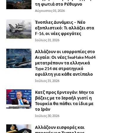
τη φωτιά στο Ρέθυμνο
Αύγουστος 01, 2026
Ένοπλες Δυνάμεις – Νέο
εξοπλιστικό: Τι αλλάζει στα
F-16, οι νέες φρεγάτες
Ιούλιος 31, 2026
Αλλάζουν οι ισορροπίες στο
Αιγαίο: Οι νέες SeaHake Mod4
μετατρέπουν τα ελληνικά
Type 214 σε στρατηγικό
εφιάλτη για κάθε αντίπαλο
Ιούλιος 31, 2026
Κατζ προς Ερντογάν: Μην τα
βάζεις με το Ισραήλ γιατί η
Τουρκία θα πάθει τα ίδια με
το Ιράν
Ιούλιος 30, 2026
Αλλάζουν εισφορές και
παροχές για Ένστολους