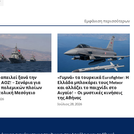
Εμφάνιση περισσότερων
απειλεί ξανά την
«Γυμνά» τα τουρκικά Eurofighter: Η
ΑΟΖ! – Σενάρια για
Ελλάδα μπλοκάρει τους Meteor
 πολεμικών πλοίων
και αλλάζει το παιχνίδι στο
τολική Μεσόγειο
Αιγαίο! – Οι μυστικές κινήσεις
της Αθήνας
026
Ιούλιος 28, 2026