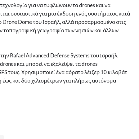
εχνολογία για να τυφλώνουν τα drones και να
ιται ουσιαστικά για μια έκδοση ενός συστήματος κατά
ο Drone Dome του Ισραήλ, αλλά προσαρμοσμένο στις
την τοπογραφική γεωγραφία των νησιών και άλλων
την Rafael Advanced Defense Systems του Ισραήλ,
rones και μπορεί να εξαλείψει τα drones
GPS τους. Χρησιμοποιεί ένα αόρατο λέιζερ 10 κιλοβάτ
η έως και δύο χιλιομέτρων για πλήρως αυτόνομα