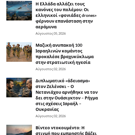
Η Ελλάδα αλλάζει τους
κανόνες του πολέμου: Οι
ελληνικοί «φονιάδες drones»
φέρνουν επανάσταση στην
αεράμυνα
Αύγουστος 05, 2026
Μαζική ανυπακοή 100
Ισραηλινών κομάντος
προκαλέσε βραχυκύκλωμα
στην στρατιωτική ηγεσία
Αύγουστος 02, 2026
Διπλωματικό «άδειασμα»
στον Ζελένσκι – Ο
Νετανιάχου αρνήθηκε να τον
δει στην Ουάσιγκτον – Ρήγμα
στις σχέσεις Ισραήλ –
Ουκρανίας
Αύγουστος 02, 2026
Βίντεο ντοκουμέντο: Η
στιγμή που εμπρηστής βάζει