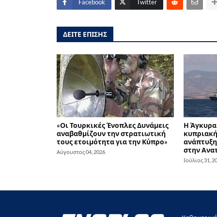
Facebook
Twitter
ΔΕΙΤΕ ΕΠΙΣΗΣ
«Οι Τουρκικές Ένοπλες Δυνάμεις
Η Άγκυρα 
αναβαθμίζουν την στρατιωτική
κυπριακή 
τους ετοιμότητα για την Κύπρο»
ανάπτυξη
στην Ανα
Αύγουστος 04, 2026
Ιούλιος 31, 2