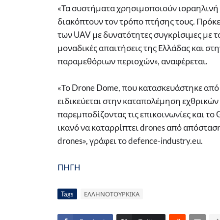
«Τα συστήματα χρησιμοποιούν ισραηλινή τ
διακόπτουν τον τρόπο πτήσης τους. Πρόκε
των UAV με δυνατότητες συγκρίσιμες με τ
μοναδικές απαιτήσεις της Ελλάδας και σ
παραμεθόριων περιοχών», αναφέρεται.
«Το Drone Dome, που κατασκευάστηκε από 
ειδικεύεται στην καταπολέμηση εχθρικών d
παρεμποδίζοντας τις επικοινωνίες και το 
ικανό να καταρρίπτει drones από απόστασ
drones», γράφει το defence-industry.eu.
ΠΗΓΗ
Tags
ΕΛΛΗΝΟΤΟΥΡΚΙΚΑ