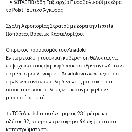
• 58ΤΑΞΠΒ (58η Ταξιαρχία Πυροβολικού) με έδρα
το Polatli Δυτικα Άγκυρας
Σχολή Αεροπορίας Στρατού με έδρα την Isparta
(Ισπάρτα), Βορείως Καστελορίζου.
Ο πρώτος προορισμός του Anadolu
Εν τω μεταξύ η τουρκική κυβέρνηση θέλοντας να
εμψυχώσει τους ψηφοφόρους του Ερντογάν έστειλε
το μίνι αεροπλανοφόρο Anadolu να δέσει έξω από
την Κωνσταντινούπολη δίνοντας μια ευκαιρία
στους τούρκους πολίτες να φωτογραφηθούν
μπροστά σε αυτό.
Το TCG Anadolu που έχει μήκος 231 μέτρα και
πλάτος 32, μπορεί να μεταφέρει 94 οχήματα στα
καταστρώματα του.