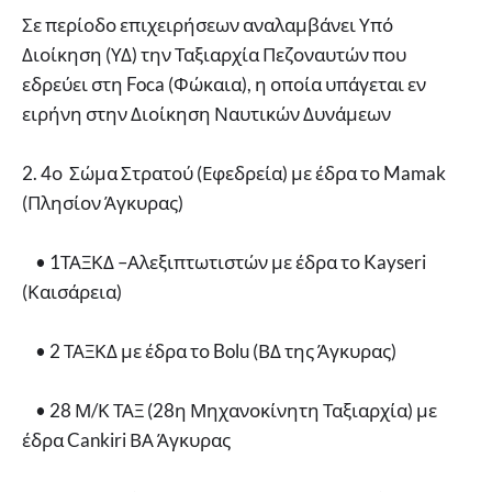
Σε περίοδο επιχειρήσεων αναλαμβάνει Υπό
Διοίκηση (ΥΔ) την Ταξιαρχία Πεζοναυτών που
εδρεύει στη Foca (Φώκαια), η οποία υπάγεται εν
ειρήνη στην Διοίκηση Ναυτικών Δυνάμεων
2. 4ο Σώμα Στρατού (Εφεδρεία) με έδρα το Mamak
(Πλησίον Άγκυρας)
• 1ΤΑΞΚΔ –Αλεξιπτωτιστών με έδρα το Kayseri
(Καισάρεια)
• 2 ΤΑΞΚΔ με έδρα το Bolu (ΒΔ της Άγκυρας)
• 28 Μ/Κ ΤΑΞ (28η Μηχανοκίνητη Ταξιαρχία) με
έδρα Cankiri ΒΑ Άγκυρας