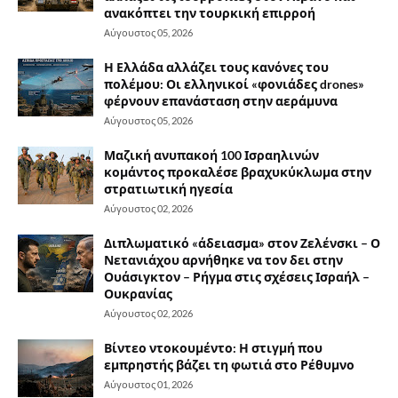
ανακόπτει την τουρκική επιρροή
Αύγουστος 05, 2026
Η Ελλάδα αλλάζει τους κανόνες του
πολέμου: Οι ελληνικοί «φονιάδες drones»
φέρνουν επανάσταση στην αεράμυνα
Αύγουστος 05, 2026
Μαζική ανυπακοή 100 Ισραηλινών
κομάντος προκαλέσε βραχυκύκλωμα στην
στρατιωτική ηγεσία
Αύγουστος 02, 2026
Διπλωματικό «άδειασμα» στον Ζελένσκι – Ο
Νετανιάχου αρνήθηκε να τον δει στην
Ουάσιγκτον – Ρήγμα στις σχέσεις Ισραήλ –
Ουκρανίας
Αύγουστος 02, 2026
Βίντεο ντοκουμέντο: Η στιγμή που
εμπρηστής βάζει τη φωτιά στο Ρέθυμνο
Αύγουστος 01, 2026