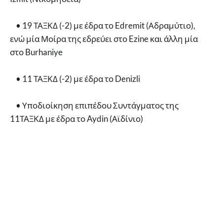
• 19 ΤΑΞΚΔ (-2) με έδρα το Edremit (Αδραμύτιο),
ενώ μία Μοίρα της εδρεύει στο Ezine και άλλη μία
στο Burhaniye
• 11 ΤΑΞΚΔ (-2) με έδρα το Denizli
• Υποδιοίκηση επιπέδου Συντάγματος της
11ΤΑΞΚΔ με έδρα το Aydin (Αϊδίνιο)