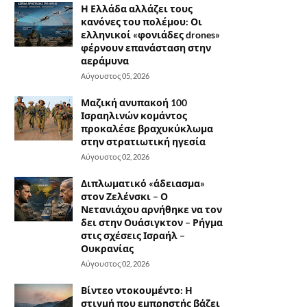
Η Ελλάδα αλλάζει τους
κανόνες του πολέμου: Οι
ελληνικοί «φονιάδες drones»
φέρνουν επανάσταση στην
αεράμυνα
Αύγουστος 05, 2026
Μαζική ανυπακοή 100
Ισραηλινών κομάντος
προκαλέσε βραχυκύκλωμα
στην στρατιωτική ηγεσία
Αύγουστος 02, 2026
Διπλωματικό «άδειασμα»
στον Ζελένσκι – Ο
Νετανιάχου αρνήθηκε να τον
δει στην Ουάσιγκτον – Ρήγμα
στις σχέσεις Ισραήλ –
Ουκρανίας
Αύγουστος 02, 2026
Βίντεο ντοκουμέντο: Η
στιγμή που εμπρηστής βάζει