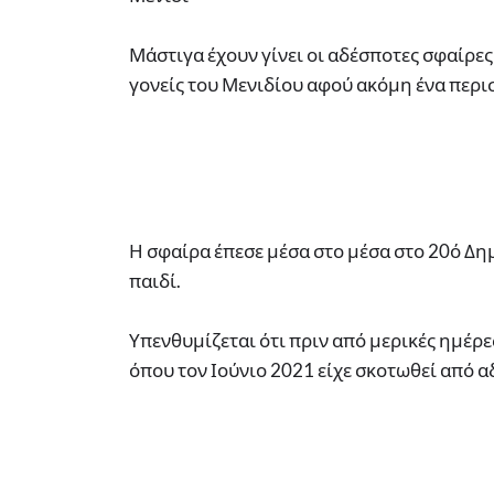
Μάστιγα έχουν γίνει οι αδέσποτες σφαίρε
γονείς του Μενιδίου αφού ακόμη ένα περι
Η σφαίρα έπεσε μέσα στο μέσα στο 20ό Δη
παιδί.
Υπενθυμίζεται ότι πριν από μερικές ημέρε
όπου τον Ιούνιο 2021 είχε σκοτωθεί από α