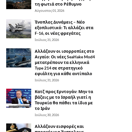
τη φωτιά στο Ρέθυμνο
Αύγουστος 01, 2026
Ένοπλες Δυνάμεις – Νέο
εξοπλιστικό: Τι αλλάζει στα
F-16, οι νέες φρεγάτες
Ιούλιος 31, 2026
Αλλάζουν οι ισορροπίες στο
Αιγαίο: Οι νέες SeaHake Mod4
μετατρέπουν τα ελληνικά
Type 214 σε στρατηγικό
εφιάλτη για κάθε αντίπαλο
Ιούλιος 31, 2026
Κατζ προς Ερντογάν: Μην τα
βάζεις με το Ισραήλ γιατί η
Τουρκία θα πάθει τα ίδια με
το Ιράν
Ιούλιος 30, 2026
Αλλάζουν εισφορές και
παροχές για Ένστολους