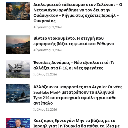
Διπλωματικό «άδειασμα» στον Ζελένσκι – Ο
Νετανιάχου αρνήθηκε να τον δει στην
Ουάσιγκτον – Ρήγμα στις σχέσεις Ισραήλ –
Ουκρανίας
Αύγουστος 02, 2026
Βίντεο ντοκουμέντο: Η στιγμή που
εμπρηστής βάζει τη φωτιά στο Ρέθυμνο
Αύγουστος 01, 2026
Ένοπλες Δυνάμεις – Νέο εξοπλιστικό: Τι
αλλάζει στα F-16, οι νέες φρεγάτες
Ιούλιος 31, 2026
Αλλάζουν οι ισορροπίες στο Αιγαίο: Οι νέες
SeaHake Mod4 μετατρέπουν τα ελληνικά
Type 214 σε στρατηγικό εφιάλτη για κάθε
αντίπαλο
Ιούλιος 31, 2026
Κατζ προς Ερντογάν: Μην τα βάζεις με το
Ισραήλ γιατί η Τουρκία θα πάθει τα ίδια με