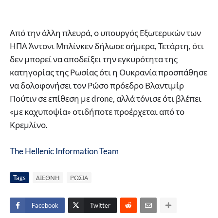
Από την άλλη πλευρά, ο υπουργός Εξωτερικών των
ΗΠΑ Άντονι Μπλίνκεν δήλωσε σήμερα, Τετάρτη, ότι
δεν μπορεί να αποδείξει την εγκυρότητα της
κατηγορίας της Ρωσίας ότι η Ουκρανία προσπάθησε
να δολοφονήσει τον Ρώσο πρόεδρο Βλαντιμίρ
Πούτιν σε επίθεση με drone, αλλά τόνισε ότι βλέπει
«με καχυποψία» οτιδήποτε προέρχεται από το
Κρεμλίνο.
The Hellenic Information Team
Tags
ΔΙΕΘΝΗ
ΡΩΣΙΑ
Facebook
Twitter