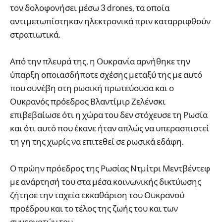
τον δολοφονήσει μέσω 3 drones, τα οποία
αντιμετωπίστηκαν ηλεκτρονικά πριν καταρριφθούν
στρατιωτικά.
Από την πλευρά της, η Ουκρανία αρνήθηκε την
ύπαρξη οποιασδήποτε σχέσης μεταξύ της με αυτό
που συνέβη στη ρωσική πρωτεύουσα και ο
Ουκρανός πρόεδρος Βλαντίμιρ Ζελένσκι
επιβεβαίωσε ότι η χώρα του δεν στόχευσε τη Ρωσία
και ότι αυτό που έκανε ήταν απλώς να υπερασπιστεί
τη γη της χωρίς να επιτεθεί σε ρωσικά εδάφη.
Ο πρώην πρόεδρος της Ρωσίας Ντμίτρι Μεντβέντεφ
με ανάρτησή του στα μέσα κοινωνικής δικτύωσης
ζήτησε την ταχεία εκκαθάριση του Ουκρανού
προέδρου και το τέλος της ζωής του και των
συνεργατών του.