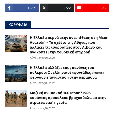
123Κ
5922
98
ΚΟΡΥΦΑΙΑ
Η Ελλάδα περνά στην αντεπίθεση στη Μέση
Ανατολή – Το σχέδιο της Αθήνας που
αλλάζει τις ισορροπίες στον Λίβανο και
ανακόπτει την τουρκική επιρροή
Αύγουστος 05, 2026
Η Ελλάδα αλλάζει τους κανόνες του
πολέμου: Οι ελληνικοί «φονιάδες drones»
φέρνουν επανάσταση στην αεράμυνα
Αύγουστος 05, 2026
Μαζική ανυπακοή 100 Ισραηλινών
κομάντος προκαλέσε βραχυκύκλωμα στην
στρατιωτική ηγεσία
Αύγουστος 02, 2026