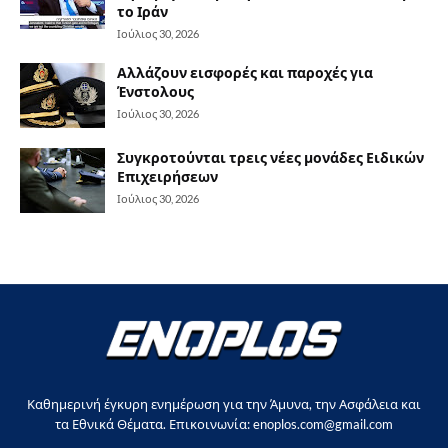
το Ιράν
Ιούλιος 30, 2026
Αλλάζουν εισφορές και παροχές για
Ένστολους
Ιούλιος 30, 2026
Συγκροτούνται τρεις νέες μονάδες Ειδικών
Επιχειρήσεων
Ιούλιος 30, 2026
Καθημερινή έγκυρη ενημέρωση για την Άμυνα, την Ασφάλεια και
τα Εθνικά Θέματα. Επικοινωνία: enoplos.com@gmail.com