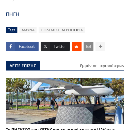
ΠΗΓΗ
Tags
ΑΜΥΝΑ
ΠΟΛΕΜΙΚΗ ΑΕΡΟΠΟΡΙΑ
Facebook
Twitter
ΔΕΙΤΕ ΕΠΙΣΗΣ
Εμφάνιση περισσότερων
Το ΠΗΓΑΣΟΣ του ΚΕΤΑΚ και τα μικρά τακτικά UAV στις