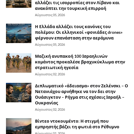
αλλάζει τις ισορροπίες στον Λίβανο και
ανακόπτει την τουρκική επιρροή
Αύγουστος 05, 2026
Η Ελλάδα αλλάζει τους κανόνες του
πολέμου: Οι ελληνικοί «φονιάδες drones»
φέρνουν επανάσταση στην αεράμυνα
Αύγουστος 05, 2026
Μαζική ανυπακοή 100 Ισραηλινών
κομάντος προκαλέσε βραχυκύκλωμα στην
στρατιωτική ηγεσία
Αύγουστος 02, 2026
Διπλωματικό «άδειασμα» στον Ζελένσκι – Ο
Νετανιάχου αρνήθηκε να τον δει στην
Ουάσιγκτον – Ρήγμα στις σχέσεις Ισραήλ –
Ουκρανίας
Αύγουστος 02, 2026
Βίντεο ντοκουμέντο: Η στιγμή που
εμπρηστής βάζει τη φωτιά στο Ρέθυμνο
Αύγουστος 01, 2026