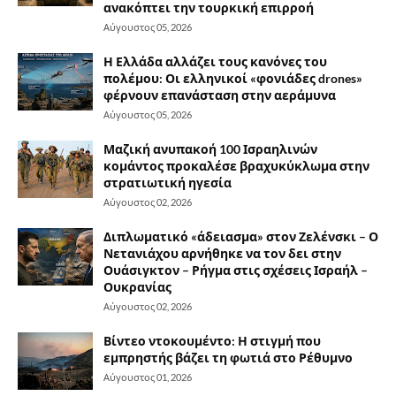
ανακόπτει την τουρκική επιρροή
Αύγουστος 05, 2026
Η Ελλάδα αλλάζει τους κανόνες του
πολέμου: Οι ελληνικοί «φονιάδες drones»
φέρνουν επανάσταση στην αεράμυνα
Αύγουστος 05, 2026
Μαζική ανυπακοή 100 Ισραηλινών
κομάντος προκαλέσε βραχυκύκλωμα στην
στρατιωτική ηγεσία
Αύγουστος 02, 2026
Διπλωματικό «άδειασμα» στον Ζελένσκι – Ο
Νετανιάχου αρνήθηκε να τον δει στην
Ουάσιγκτον – Ρήγμα στις σχέσεις Ισραήλ –
Ουκρανίας
Αύγουστος 02, 2026
Βίντεο ντοκουμέντο: Η στιγμή που
εμπρηστής βάζει τη φωτιά στο Ρέθυμνο
Αύγουστος 01, 2026