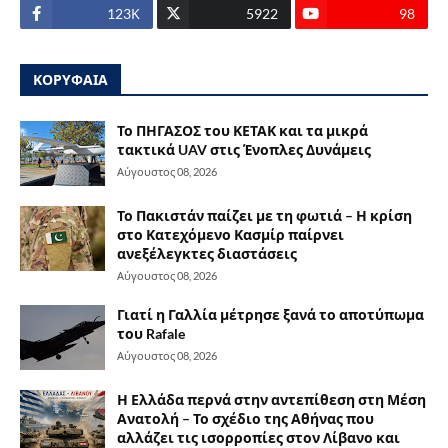
123Κ
5922
98
ΚΟΡΥΦΑΙΑ
Το ΠΗΓΑΣΟΣ του ΚΕΤΑΚ και τα μικρά
τακτικά UAV στις Ένοπλες Δυνάμεις
Αύγουστος 08, 2026
Το Πακιστάν παίζει με τη φωτιά – Η κρίση
στο Κατεχόμενο Κασμίρ παίρνει
ανεξέλεγκτες διαστάσεις
Αύγουστος 08, 2026
Γιατί η Γαλλία μέτρησε ξανά το αποτύπωμα
του Rafale
Αύγουστος 08, 2026
Η Ελλάδα περνά στην αντεπίθεση στη Μέση
Ανατολή – Το σχέδιο της Αθήνας που
αλλάζει τις ισορροπίες στον Λίβανο και