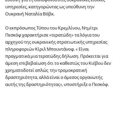
υπηρεσίες, κατηγορώντας ως υπεύθυνη την
Ουκρανή Ναταλία Βόβκ.
Ο εκπρόσωπος Τύπου του Κρεμλίνου, Ντμίτρι
Πεσκόφ χαρακτήρισε «τερατώδη» τα λόγια του
αρχηγού της ουκρανικής στρατιωτικής υπηρεσίας
πληροφοριών Κίριλ Μπουντάνοφ. « Είναι
πραγματικά μια τερατώδης δήλωση. Πρόκειται για
άμεση επιβεβαίωση ότι το καθεστώς του Κιέβου δεν
χρηματοδοτεί απλώς την τρομοκρατική
δραστηριότητα, αλλά είναι ο άμεσος οργανωτής
αυτής της δραστηριότητας», υποστήριξε ο Πεσκόφ.