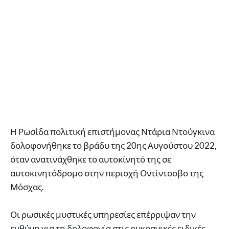
Η Ρωσίδα πολιτική επιστήμονας Ντάρια Ντούγκινα
δολοφονήθηκε το βράδυ της 20ης Αυγούστου 2022,
όταν ανατινάχθηκε το αυτοκίνητό της σε
αυτοκινητόδρομο στην περιοχή Οντίντσοβο της
Μόσχας.
Οι ρωσικές μυστικές υπηρεσίες επέρριψαν την
ευθύνη για τη δολοφονία στις ουκρανικές ειδικές