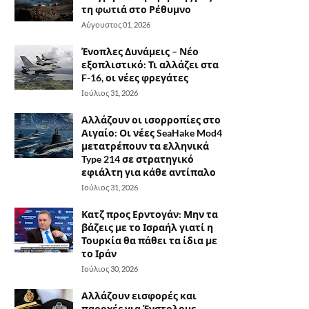
τη φωτιά στο Ρέθυμνο
Αύγουστος 01, 2026
Ένοπλες Δυνάμεις – Νέο
εξοπλιστικό: Τι αλλάζει στα
F-16, οι νέες φρεγάτες
Ιούλιος 31, 2026
Αλλάζουν οι ισορροπίες στο
Αιγαίο: Οι νέες SeaHake Mod4
μετατρέπουν τα ελληνικά
Type 214 σε στρατηγικό
εφιάλτη για κάθε αντίπαλο
Ιούλιος 31, 2026
Κατζ προς Ερντογάν: Μην τα
βάζεις με το Ισραήλ γιατί η
Τουρκία θα πάθει τα ίδια με
το Ιράν
Ιούλιος 30, 2026
Αλλάζουν εισφορές και
παροχές για Ένστολους