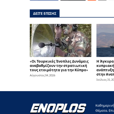
ΔΕΙΤΕ ΕΠΙΣΗΣ
«Οι Τουρκικές Ένοπλες Δυνάμεις
Η Άγκυρα 
αναβαθμίζουν την στρατιωτική
κυπριακή 
τους ετοιμότητα για την Κύπρο»
ανάπτυξη
στην Ανα
Αύγουστος 04, 2026
Ιούλιος 31, 2
Καθημερινή 
Θέματα. Επι