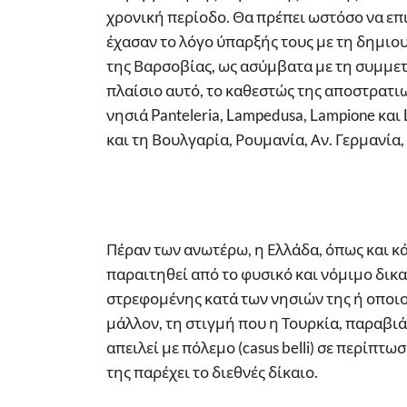
χρονική περίοδο. Θα πρέπει ωστόσο να ε
έχασαν το λόγο ύπαρξής τους με τη δημι
της Βαρσοβίας, ως ασύμβατα με τη συμμε
πλαίσιο αυτό, το καθεστώς της αποστρατι
νησιά Panteleria, Lampedusa, Lampione και 
και τη Βουλγαρία, Ρουμανία, Αν. Γερμανία
Πέραν των ανωτέρω, η Ελλάδα, όπως και κά
παραιτηθεί από το φυσικό και νόμιμο δικ
στρεφομένης κατά των νησιών της ή οποιο
μάλλον, τη στιγμή που η Τουρκία, παραβ
απειλεί με πόλεμο (casus belli) σε περίπτ
της παρέχει το διεθνές δίκαιο.