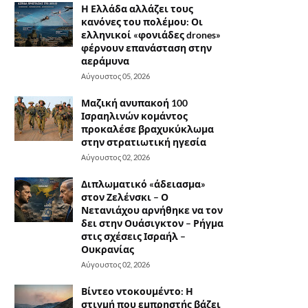
Η Ελλάδα αλλάζει τους
κανόνες του πολέμου: Οι
ελληνικοί «φονιάδες drones»
φέρνουν επανάσταση στην
αεράμυνα
Αύγουστος 05, 2026
Μαζική ανυπακοή 100
Ισραηλινών κομάντος
προκαλέσε βραχυκύκλωμα
στην στρατιωτική ηγεσία
Αύγουστος 02, 2026
Διπλωματικό «άδειασμα»
στον Ζελένσκι – Ο
Νετανιάχου αρνήθηκε να τον
δει στην Ουάσιγκτον – Ρήγμα
στις σχέσεις Ισραήλ –
Ουκρανίας
Αύγουστος 02, 2026
Βίντεο ντοκουμέντο: Η
στιγμή που εμπρηστής βάζει