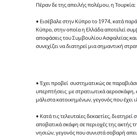
Πέραν δε της απειλής πολέμου, η Τουρκία:
• Εισέβαλε στην Κύπρο το 1974, κατά παρ
Κύπρο, στην οποία η Ελλάδα αποτελεί συμ
αποφάσεις του Συμβουλίου Ασφαλείας και
συνεχίζει να διατηρεί μια σημαντική στρ
• Έχει προβεί συστηματικώς σε παραβιάσε
υπερπτήσεις με στρατιωτικά αεροσκάφη, σ
μάλιστα κατοικημένων, γεγονός που έχει 
• Κατά τις τελευταίες δεκαετίες, διατηρεί
αποβατικά σκάφη σε περιοχές της ακτής τη
νησιών, γεγονός που συνιστά σοβαρή απει