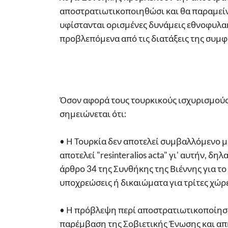
αποστρατιωτικοποιηθώσι και θα παραμεί
υφίστανται ορισμένες δυνάμεις εθνοφυλακ
προβλεπόμενα από τις διατάξεις της συμφ
Όσον αφορά τους τουρκικούς ισχυρισμού
σημειώνεται ότι:
• Η Τουρκία δεν αποτελεί συμβαλλόμενο μ
αποτελεί "resinteralios acta" γι' αυτήν, 
άρθρο 34 της Συνθήκης της Βιέννης για τ
υποχρεώσεις ή δικαιώματα για τρίτες χώρ
• Η πρόβλεψη περί αποστρατιωτικοποίησ
παρέμβαση της Σοβιετικής Ένωσης και απη