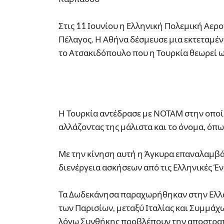
Στις 11 Ιουνίου η Ελληνική Πολεμική Αερ
Πέλαγος. Η Αθήνα δέσμευσε μια εκτεταμέν
το Ατσακιδόπουλο που η Τουρκία θεωρεί ω
Η Τουρκία αντέδρασε με ΝΟΤΑΜ στην οποί
αλλάζοντας της μάλιστα και το όνομα, όπως
Με την κίνηση αυτή η Άγκυρα επαναλαμβάν
διενέργεια ασκήσεων από τις Ελληνικές Έν
Τα Δωδεκάνησα παραχωρήθηκαν στην Ελλά
των Παρισίων, μεταξύ Ιταλίας και Συμμάχων
λόγω Συνθήκης προβλέπουν την αποστρατ