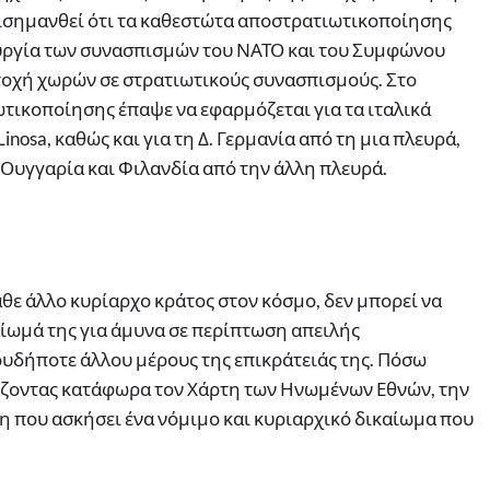
πισημανθεί ότι τα καθεστώτα αποστρατιωτικοποίησης
ουργία των συνασπισμών του ΝΑΤΟ και του Συμφώνου
τοχή χωρών σε στρατιωτικούς συνασπισμούς. Στο
ωτικοποίησης έπαψε να εφαρμόζεται για τα ιταλικά
Linosa, καθώς και για τη Δ. Γερμανία από τη μια πλευρά,
, Ουγγαρία και Φιλανδία από την άλλη πλευρά.
θε άλλο κυρίαρχο κράτος στον κόσμο, δεν μπορεί να
αίωμά της για άμυνα σε περίπτωση απειλής
υδήποτε άλλου μέρους της επικράτειάς της. Πόσω
ιάζοντας κατάφωρα τον Χάρτη των Ηνωμένων Εθνών, την
ωση που ασκήσει ένα νόμιμο και κυριαρχικό δικαίωμα που