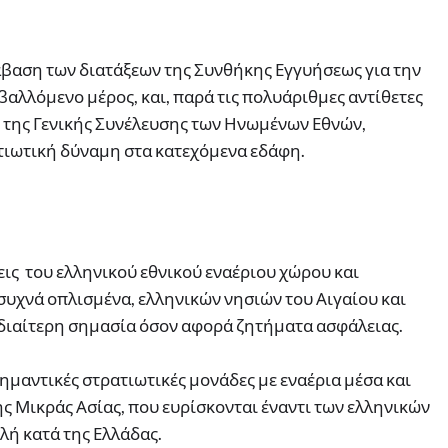
άβαση των διατάξεων της Συνθήκης Εγγυήσεως για την
βαλλόμενο μέρος, και, παρά τις πολυάριθμες αντίθετες
 της Γενικής Συνέλευσης των Ηνωμένων Εθνών,
ατιωτική δύναμη στα κατεχόμενα εδάφη.
ις του ελληνικού εθνικού εναέριου χώρου και
υχνά οπλισμένα, ελληνικών νησιών του Αιγαίου και
ιδιαίτερη σημασία όσον αφορά ζητήματα ασφάλειας.
 σημαντικές στρατιωτικές μονάδες με εναέρια μέσα και
ς Μικράς Ασίας, που ευρίσκονται έναντι των ελληνικών
λή κατά της Ελλάδας.