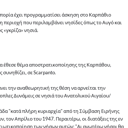
οπορία έχει προγραμματίσει άσκηση στο Καρπάθιο
η περιοχή που περιλαμβάνει νησίδες όπως το Αυγό και
ς «γκρίζα» νησιά.
α έθεσε θέμα αποστρατικοποίησης της Καρπάθου,
 συνηθίζει, σε Scarpanto.
ει την αναθεωρητική της θέση να αρνείται την
οπλες Δυνάμεις σε νησιά του Ανατολικού Αιγαίου/
δα "κατά πλήρη κυριαρχία" από τη Σύμβαση Ειρήνης
, τον Απρίλιο του 1947. Περαιτέρω, οι διατάξεις της εν
ιωτικοποίηση των νήσων αυτών: "Αι ανωτέρω νήσοι θα