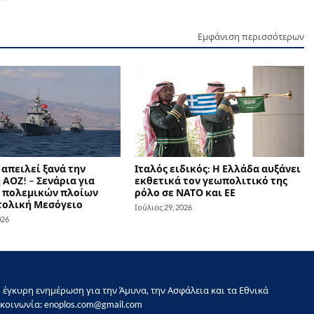
Εμφάνιση περισσότερων
απειλεί ξανά την
Ιταλός ειδικός: Η Ελλάδα αυξάνει
ΑΟΖ! – Σενάρια για
εκθετικά τον γεωπολιτικό της
 πολεμικών πλοίων
ρόλο σε ΝΑΤΟ και ΕΕ
τολική Μεσόγειο
Ιούλιος 29, 2026
026
έγκυρη ενημέρωση για την Άμυνα, την Ασφάλεια και τα Εθνικά
κοινωνία: enoplos.com@gmail.com